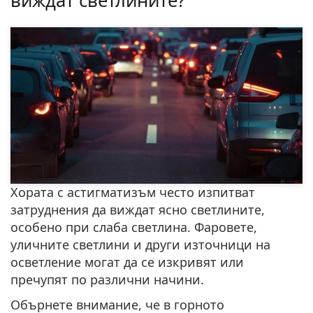
виждат светлините?
Хората с астигматизъм често изпитват
затруднения да виждат ясно светлините,
особено при слаба светлина. Фаровете,
уличните светлини и други източници на
осветление могат да се изкривят или
пречупят по различни начини.
Обърнете внимание, че в горното