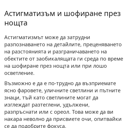
Астигматизъм и шофиране през
нощта
Астигматизмът може да затрудни
разпознаването на детайлите, преценяването
на разстоянията и разграничаването на
обектите от заобикалящата ги среда по време
на шофиране през нощта или при лошо
осветление.
Възможно е да е по-трудно да възприемате
ясно фаровете, уличните светлини и пътните
знаци
, тъй като светлините могат да
изглеждат разтеглени, удължени,
разпръснати или с ореол. Това може да ви
накара неволно да присвиете очи, опитвайки
се да подобрите фокуса.