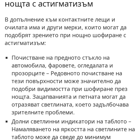
нощта с астигматизъм
В допълнение към контактните лещи и
очилата има и други мерки, които могат да
подобрят зрението при нощно шофиране с
астигматизъм:
Почистване на предното стъкло на
автомобила, фаровете, огледалата и
прозорците
–
Редовното почистване на
тези повърхности може значително да
подобри видимостта при шофиране през
нощта. Зацапванията и петната могат да
отразяват светлината, което задълбочава
зрителните проблеми.
Долни светлинни индикатори на таблото
–
Намаляването на яркостта на светлините на
таблото може да сведе до минимум