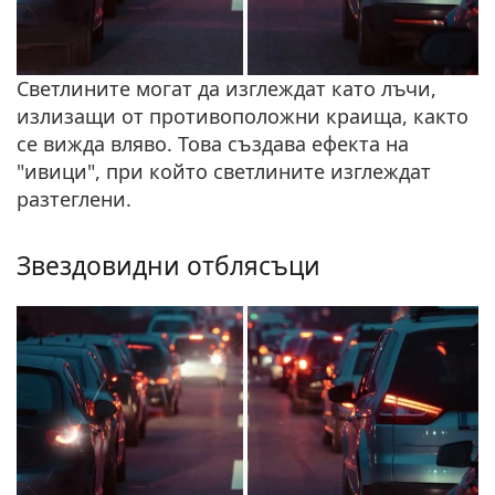
Светлините могат да изглеждат като лъчи,
излизащи от противоположни краища, както
се вижда вляво. Това създава ефекта на
"ивици", при който светлините изглеждат
разтеглени.
Звездовидни отблясъци