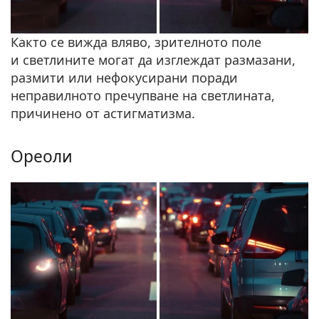
Както се вижда вляво, зрителното поле
и светлините могат да изглеждат размазани,
размити или нефокусирани поради
неправилното пречупване на светлината,
причинено от астигматизма.
Ореоли