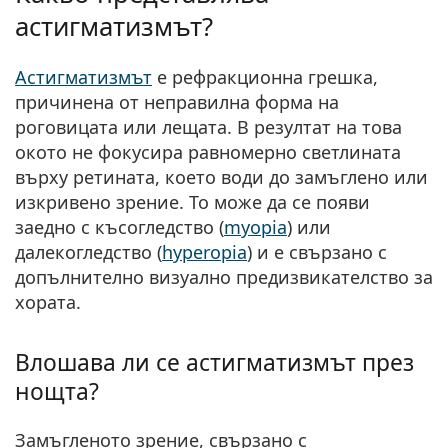
астигматизмът?
Астигматизмът
е рефракционна грешка,
причинена от неправилна форма на
роговицата или лещата. В резултат на това
окото не фокусира равномерно светлината
върху ретината, което води до замъглено или
изкривено зрение. То може да се появи
заедно с късогледство (
myopia
) или
далекогледство (
hyperopia
) и е свързано с
допълнително визуално предизвикателство за
хората.
Влошава ли се астигматизмът през
нощта?
Замъгленото зрение, свързано с