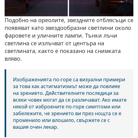
Подобно на ореолите, звездните отблясъци се
появяват като звездообразни светлини около
фаровете и уличните лампи. Тънки лъчи
светлина се излъчват от центъра на
светлината, както е показано на снимката
вляво.
Изображенията по-горе са визуални примери
за това как астигматизмът може да повлияе
на зрението. Действителните последици за
всеки човек могат да се различават. Ако имате
някой от изброените по-горе симптоми или
забележите, че зрението ви през нощта се е
променило или влошило, свържете се с
вашия очен лекар.