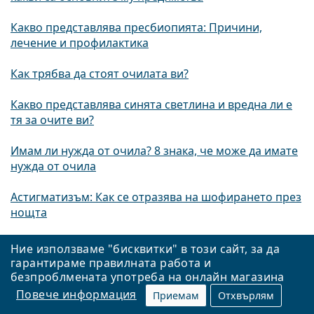
Какво представлява пресбиопията: Причини,
лечение и профилактика
Как трябва да стоят очилата ви?
Какво представлява синята светлина и вредна ли е
тя за очите ви?
Имам ли нужда от очила? 8 знака, че може да имате
нужда от очила
Астигматизъм: Как се отразява на шофирането през
нощта
Най-добрите очила за лицa със сърцевидна форма
Ние използваме "бисквитки" в този сайт, за да
гарантираме правилната работа и
Най-добрите очила за кръгли лица
безпроблмената употреба на онлайн магазина
Повече информация
Приемам
Отхвърлям
Най-добрите очила за овални лица