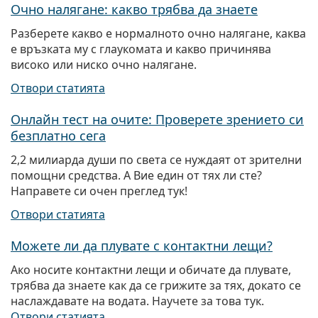
Очно налягане: какво трябва да знаете
Разберете какво е нормалното очно налягане, каква
е връзката му с глаукомата и какво причинява
високо или ниско очно налягане.
Отвори статията
Онлайн тест на очите: Проверете зрението си
безплатно сега
2,2 милиарда души по света се нуждаят от зрителни
помощни средства. A Вие един от тях ли сте?
Направете си очен преглед тук!
Отвори статията
Можете ли да плувате с контактни лещи?
Ако носите контактни лещи и обичате да плувате,
трябва да знаете как да се грижите за тях, докато се
наслаждавате на водата. Научете за това тук.
Отвори статията