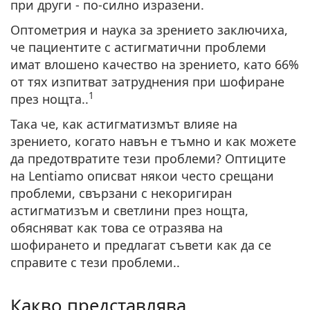
при други - по-силно изразени.
Persol
Оптометрия и наука за зрението заключиха,
Prada
че пациентите с астигматични проблеми
имат влошено качество на зрението,
като 66%
Всички марки
от тях изпитват затруднения при шофиране
1
през нощта.
.
Така че,
как астигматизмът влияе на
зрението, когато навън е тъмно
и как можете
да предотвратите тези проблеми? Оптиците
на Lentiamo описват някои често срещани
проблеми, свързани с некоригиран
астигматизъм и светлини през нощта,
обясняват как това се отразява на
шофирането и предлагат съвети как да се
справите с тези проблеми..
Какво представлява