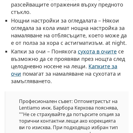
разсейващите отражения върху предното
стъкло.
Нощни настройки за огледалата
– Някои
огледала за кола имат нощна настройка за
намаляване на отблясъците, което може да
е от полза за хора с астигматизъм. at night.
Капки за очи
– Понякога
сухота в очите
се
възможно да се проявяви през нощта след
целодневно носене на лещи.
Капките за
очи
помагат за намаляване на сухотата и
замъгляването.
Професионален съвет:
Оптометристът на
Lentiamo инж. Барбора Керкова пояснява,
""Не се страхувайте да потърсите
опция за
торични контактни лещи
ако корекцията
ви го изисква. При подходящо избран тип