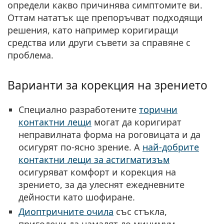
определи какво причинява симптомите ви.
Оттам нататък ще препоръчват подходящи
решения, като например коригиращи
средства или други съвети за справяне с
проблема.
Варианти за корекция на зрението
Специално разработените
торични
контактни лещи
могат да коригират
неправилната форма на роговицата и да
осигурят по-ясно зрение. А
най-добрите
контактни лещи за астигматизъм
осигуряват комфорт и корекция на
зрението, за да улеснят ежедневните
дейности като шофиране.
Диоптричните очила
със стъкла,
пригодени да намалят до минимум