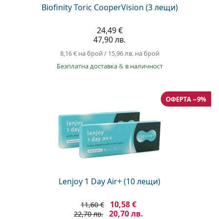
Biofinity Toric CooperVision (3 лещи)
24,49 €
47,90 лв.
8,16 €
на брой
/
15,96 лв.
на брой
Безплатна доставка
&
в наличност
ОФЕРТА −9%
Lenjoy 1 Day Air+ (10 лещи)
10,58 €
11,60 €
20,70 лв.
22,70 лв.