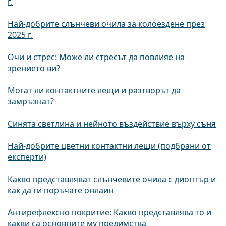
г.
Най-добрите слънчеви очила за колоездене през
2025 г.
Очи и стрес: Може ли стресът да повлияе на
зрението ви?
Могат ли контактните лещи и разтворът да
замръзнат?
Синята светлина и нейното въздействие върху съня
Най-добрите цветни контактни лещи (подбрани от
експерти)
Какво представляват слънчевите очила с диоптър и
как да ги поръчате онлаин
Антирефлексно покритие: Какво представлява то и
какви са основните му предимства