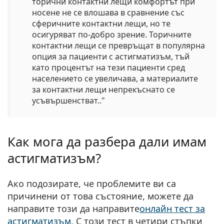
торични контактни лещи комфортът при
носене не се влошава в сравнение със
сферичните контактни лещи, но те
осигуряват по-добро зрение
. Торичните
контактни лещи се превръщат в популярна
опция за пациенти с астигматизъм, тъй
като процентът на тези пациенти сред
населението се увеличава, а материалите
за контактни лещи непрекъснато се
усъвършенстват.."
Как мога да разбера дали имам
астигматизъм?
Ако подозирате, че проблемите ви са
причинени от това състояние, можете да
направите този
да направите
онлайн тест за
астигматизъм
. С този тест в четири стъпки