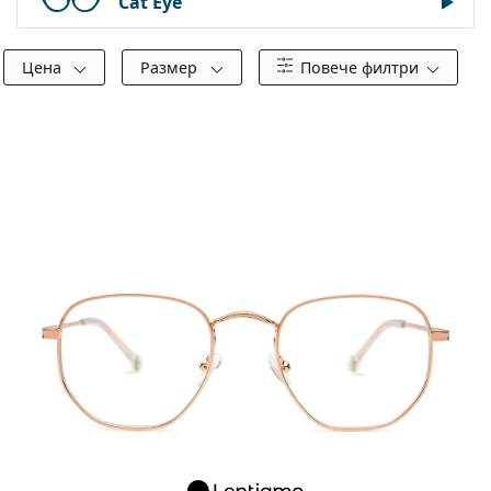
Cat Eye
Цена
Размер
Повече филтри