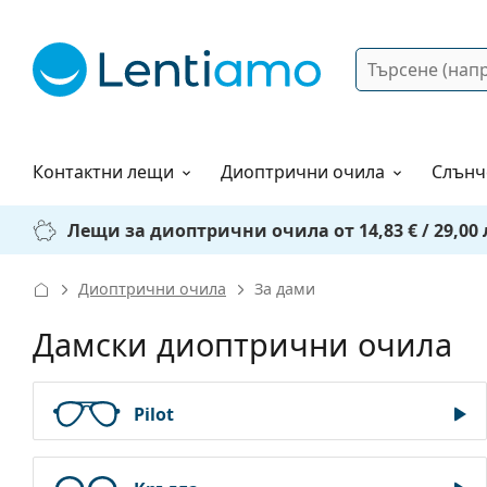
Търсене
Вход
Web навигация
Разтвори
Как да поръчам?
Контактни лещи
Диоптрични очила
Слънч
Лещи за диоптрични очила от 14,83 € / 29,00 
Диоптрични очила
За дами
Дамски диоптрични очила
Pilot