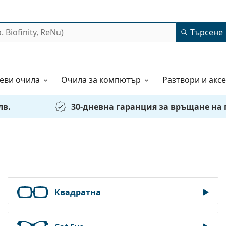
Търсене
еви очила
Очила за компютър
Разтвори и акс
лв.
30-дневна гаранция за връщане на
Квадратна