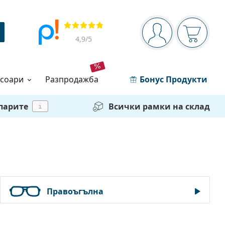
Navigation panel
Прегледи
Вие сте вписани 
Кошница
4,9
/5
есоари
разпродажба
Бонус Продукти
 парите
Всички рамки на склад
i
Правоъгълна