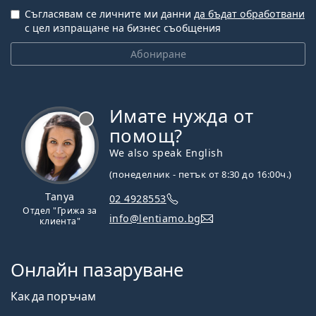
Съгласявам се личните ми данни
да бъдат обработвани
с цел изпращане на бизнес съобщения
Абониране
Имате нужда от
Извън линия
помощ?
We also speak English
(понеделник - петък от 8:30 до 16:00ч.)
Tanya
02 4928553
Отдел "Грижа за
info@lentiamo.bg
клиента"
Онлайн пазаруване
Как да поръчам