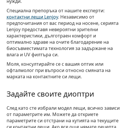
нужди.
Специална препоръка от нашите експерти:
контактни лещи Lenjoy
.
Независимо от
предпочитания от вас период на носене, серията
Lenjoy предоставя невероятни зрителни
характеристики, дълготраен комфорт и
оптимално здраве на очите благодарение на
биосъвместимата технология за задържане на
влага и UV филтъра си.
Моля, консултирайте се с вашия оптик или
офталмолог при въпроси относно смяната на
марката на контактните си лещи.
Задайте своите диоптри
След като сте избрали модел лещи, всичко зависи
от параметрите им. Можете да откриете
параметрите си отстрани на кутията на текущите
си контактни лещи. Ако все още нямате рецепта,