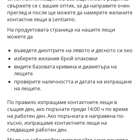
свържете се с вашия оптик, за да направите очен
преглед и после ще можете да намерете желаните
контактни лещи в Lentiamo.
На продуктовата страница на нашите лещи
можете да
въведете диоптрите на лявото и дясното си око
изберете желания брой опаковки
видите базовата кривина и диаметъра на
лещите
проверите наличността и датата на изпращане
на лещите.
По правило изпращаме контактните лещи в
същия ден, ако поръчате преди 14:00 ч по време
на работен ден. Ако поръчката е направена по-
късно, изпращаме контактните лещи на
следващия работен ден.
Моля, не забравяйте: използвайте само рецепти