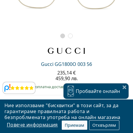
Gucci GG1800O 003 56
235,14 €
459,90 лв.
Безплатна доставка
&
рамки на склад
Прегледи
Пробвайте
онлайн
Ние използваме "бисквитки" в този сайт, за да
гарантираме правилната работа и
Пробвайте
онлайн
безпроблмената употреба на онлайн магазина
Повече информация
Приемам
Отхвърлям