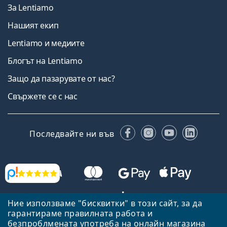
За Lentiamo
Нашият екип
Lentiamo и медиите
Блогът на Lentiamo
Защо да пазарувате от нас?
Свържете се с нас
Facebook
Instagram
YouTube
Linked
Последвайте ни във
Прегледи
Ние използваме "бисквитки" в този сайт, за да
гарантираме правилната работа и
Назад към началната страница
Нагоре
безпроблмената употреба на онлайн магазина