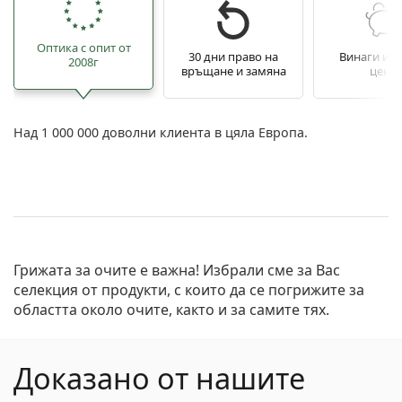
Оптика с опит от
30 дни право на
Винаги из
2008г
връщане и замяна
цени
Над 1 000 000 доволни клиента в цяла Европа.
Грижата за очите е важна! Избрали сме за Вас
селекция от продукти, с които да се погрижите за
областта около очите, както и за самите тях.
Доказано от нашите