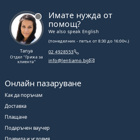
Имате нужда от
Извън линия
помощ?
We also speak English
(понеделник - петък от 8:30 до 16:00ч.)
Tanya
02 4928553
Отдел "Грижа за
info@lentiamo.bg
клиента"
Онлайн пазаруване
Как да поръчам
Доставка
Плащане
Подаръчен ваучер
Правила и условия