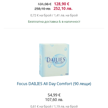
128,90 €
131,98 €
252,10 лв.
258,10 лв.
0,72 €
на брой
/
1,41 лв.
на брой
Безплатна доставка
&
в наличност
Focus DAILIES All Day Comfort (90 лещи)
54,99 €
107,60 лв.
0,61 €
на брой
/
1,19 лв.
на брой