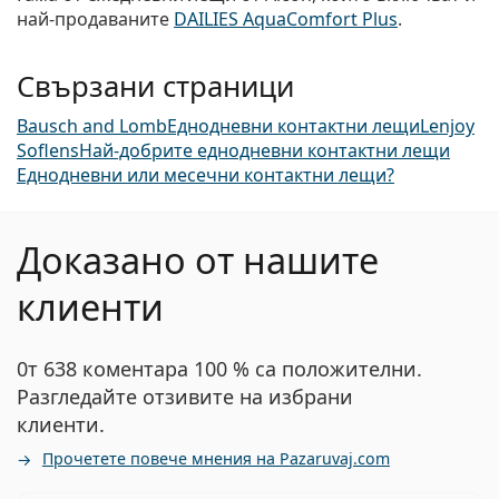
най-продаваните
DAILIES AquaComfort Plus
.
Свързани страници
Bausch and Lomb
Еднодневни контактни лещи
Lenjoy
Soflens
Най-добрите еднодневни контактни лещи
Еднодневни или месечни контактни лещи?
Доказано от нашите
клиенти
0т 638 коментара 100 % са положителни.
Разгледайте отзивите на избрани
клиенти.
Прочетете повече мнения на Pazaruvaj.com