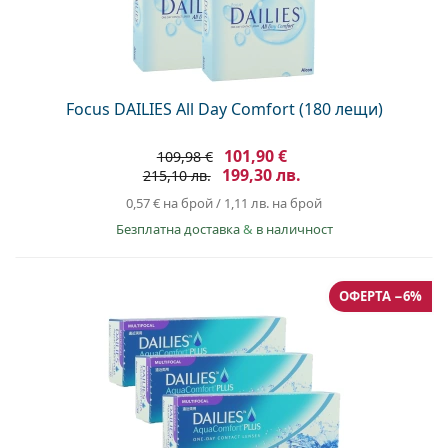
Focus DAILIES All Day Comfort (180 лещи)
101,90 €
109,98 €
199,30 лв.
215,10 лв.
0,57 €
на брой
/
1,11 лв.
на брой
Безплатна доставка
&
в наличност
ОФЕРТА −6%