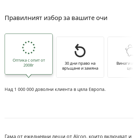
Правилният избор за вашите очи
Оптика с опит от
30 дни право на
Винаги из
2008г
връщане и замяна
цени
Над 1 000 000 доволни клиента в цяла Европа.
Гама от ежедневни лещи от Alcon, които включват и