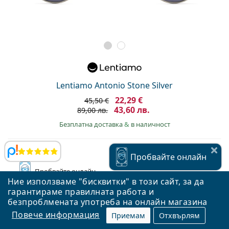
Lentiamo Antonio Stone Silver
22,29 €
45,50 €
43,60 лв.
89,00 лв.
Безплатна доставка
&
в наличност
Прегледи
Пробвайте
онлайн
Пробвайте
онлайн
Ние използваме "бисквитки" в този сайт, за да
гарантираме правилната работа и
безпроблмената употреба на онлайн магазина
Повече информация
Приемам
Отхвърлям