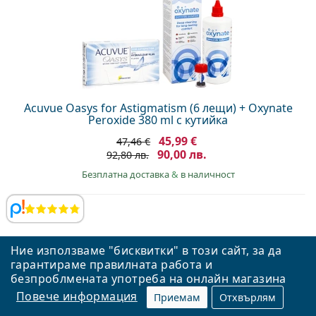
Acuvue Oasys for Astigmatism (6 лещи) + Oxynate
Peroxide 380 ml с кутийка
45,99 €
47,46 €
90,00 лв.
92,80 лв.
Безплатна доставка
&
в наличност
Прегледи
Правилният избор за вашите очи
Ние използваме "бисквитки" в този сайт, за да
гарантираме правилната работа и
безпроблмената употреба на онлайн магазина
Повече информация
Приемам
Отхвърлям