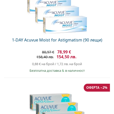
1-DAY Acuvue Moist for Astigmatism (90 лещи)
78,99 €
80,97 €
154,50 лв.
158,40 лв.
0,88 €
на брой
/
1,72 лв.
на брой
Безплатна доставка
&
в наличност
ОФЕРТА −2%