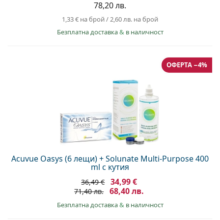
78,20 лв.
1,33 €
на брой
/
2,60 лв.
на брой
Безплатна доставка
&
в наличност
ОФЕРТА −4%
Acuvue Oasys (6 лещи) + Solunate Multi-Purpose 400
ml с кутия
34,99 €
36,49 €
68,40 лв.
71,40 лв.
Безплатна доставка
&
в наличност