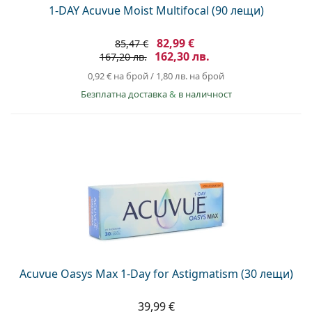
1-DAY Acuvue Moist Multifocal (90 лещи)
82,99 €
85,47 €
162,30 лв.
167,20 лв.
0,92 €
на брой
/
1,80 лв.
на брой
Безплатна доставка
&
в наличност
Acuvue Oasys Max 1-Day for Astigmatism (30 лещи)
39,99 €