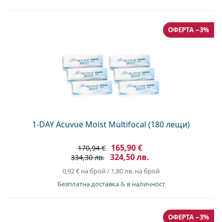
ОФЕРТА −3%
1-DAY Acuvue Moist Multifocal (180 лещи)
165,90 €
170,94 €
324,50 лв.
334,30 лв.
0,92 €
на брой
/
1,80 лв.
на брой
Безплатна доставка
&
в наличност
ОФЕРТА −3%