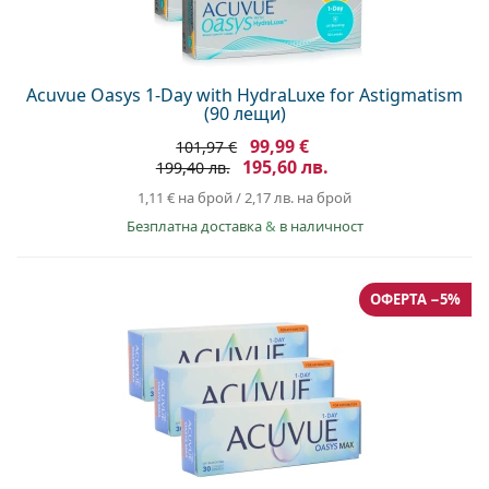
Acuvue Oasys 1-Day with HydraLuxe for Astigmatism
(90 лещи)
99,99 €
101,97 €
195,60 лв.
199,40 лв.
1,11 €
на брой
/
2,17 лв.
на брой
Безплатна доставка
&
в наличност
ОФЕРТА −5%