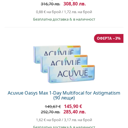
308,80 лв.
316,70 лв.
0,88 €
на брой
/
1,72 лв.
на брой
Безплатна доставка
&
в наличност
ОФЕРТА −3%
Acuvue Oasys Max 1-Day Multifocal for Astigmatism
(90 лещи)
145,90 €
149,67 €
285,40 лв.
292,70 лв.
1,62 €
на брой
/
3,17 лв.
на брой
Безплатна доставка
&
в наличност