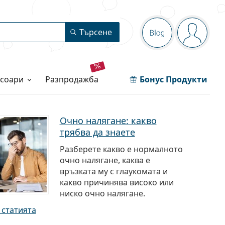
Navigation pa
Търсене
Blog
Вие сте
есоари
разпродажба
Бонус Продукти
Очно налягане: какво
трябва да знаете
Разберете какво е нормалното
очно налягане, каква е
връзката му с глаукомата и
какво причинява високо или
ниско очно налягане.
 статията