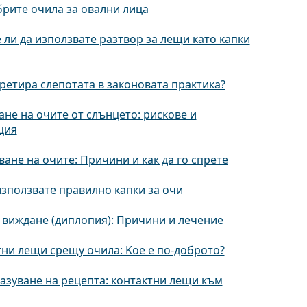
рите очила за овални лица
ли да използвате разтвор за лещи като капки
третира слепотата в законовата практика?
не на очите от слънцето: рискове и
ция
ане на очите: Причини и как да го спрете
използвате правилно капки за очи
 виждане (диплопия): Причини и лечение
ни лещи срещу очила: Kое е по-доброто?
зуване на рецепта: контактни лещи към