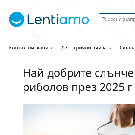
Търсене
Вход
Web навигация
Разтвори
Как да поръчам?
Контактни лещи
Диоптрични очила
Слънч
Най-добрите слънче
риболов през 2025 г