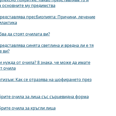
а основните му предимства
редставлява пресбиопията: Причини, лечение
илактика
бва да стоят очилата ви?
редставлява синята светлина и вредна ли е тя
е ви?
 нужда от очила? 8 знака, че може да имате
т очила
тизъм: Как се отразява на шофирането през
рите очила за лицa със сърцевидна форма
рите очила за кръгли лица