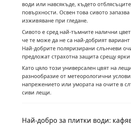
води или навсякъде, където отблясъците
повърхности. Освен това сивото запазва 
изживяване при гледане.
Сивото е сред най-тъмните налични цвет
че те може да не са най-добрият вариант
Най-добрите поляризирани слънчеви очи
предложат страхотна защита срещу ярки
Като цяло този универсален цвят на лещ
разнообразие от метеорологични условия
напрежението или умората на очите в с
сиви лещи.
Най-добро за плитки води: каф