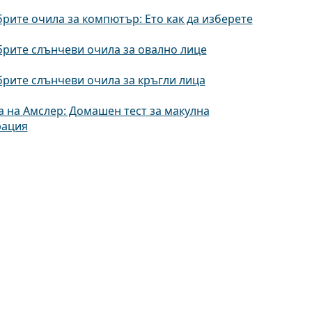
рите очила за компютър: Ето как да изберете
рите слънчеви очила за овално лице
рите слънчеви очила за кръгли лица
 на Амслер: Домашен тест за макулна
рация