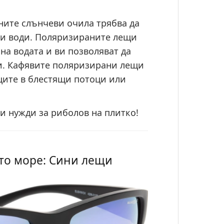
ните слънчеви очила трябва да
ки води. Поляризираните лещи
на водата и ви позволяват да
и. Кафявите поляризирани лещи
ците в блестящи потоци или
и нужди за риболов на плитко!
ито море: Сини лещи