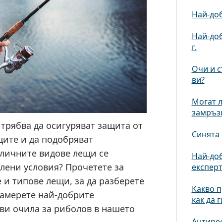
Най-доб
Най-доб
г.
Очи и с
ви?
Могат л
замръз
трябва да осигуряват защита от
Синята 
ците и да подобряват
зличните видове лещи се
Най-доб
елени условия? Прочетете за
експерт
 и типове лещи, за да разберете
Какво п
Намерете най-добрите
как да 
и очила за риболов в нашето
Антиреф