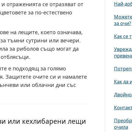
 и отраженията се отразяват от
Най-доб
цветовете за по-естествено
Можете 
за очи?
ове на лещите, което означава,
Как се 
 за тъмни сутрини или вечери.
ла за риболов също могат да
Уврежда
превен
 отблясъци.
ите е подходящ за голямо
Потрепв
. Защитете очите си и намалете
Как да 
лънчеви или облачни дни със
Двойно
Контакт
яви или кехлибарени лещи
Преобра
очила