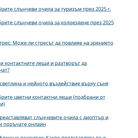
рите слънчеви очила за туризъм през 2025 г.
рите слънчеви очила за колоездене през 2025
трес: Може ли стресът да повлияе на зрението
и контактните лещи и разтворът да
нат?
светлина и нейното въздействие върху съня
рите цветни контактни лещи (подбрани от
и)
редставляват слънчевите очила с диоптър и
ги поръчате онлаин
лексно покритие: Какво представлява то и