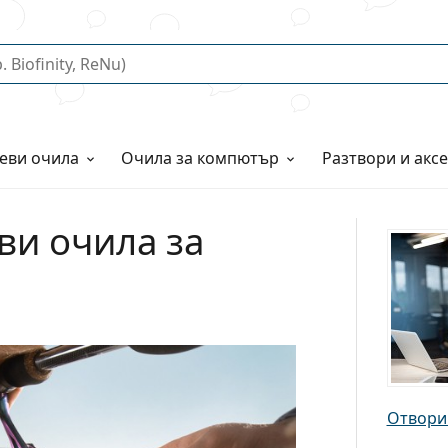
еви очила
Очила за компютър
Разтвори и акс
ви очила за
Отвори