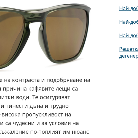
Най-доб
Най-доб
Най-доб
Решетка
дегене
е на контраста и подобряване на
и причина кафявите лещи са
итки води. Те осигуряват
и тинести дъна и трудно
-висока пропускливост на
 са чудесни и за условия на
 съжаление по-топлият им нюанс