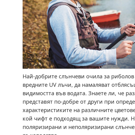
Най-добрите слънчеви очила за риболов 
вредните UV лъчи, да намаляват отблясъ
видимостта във водата. Знаете ли, че ра
представят по-добре от други при опред
характеристиките на различните цветове
кой чифт е подходящ за вашите нужди. 
поляризирани и неполяризирани слънчев