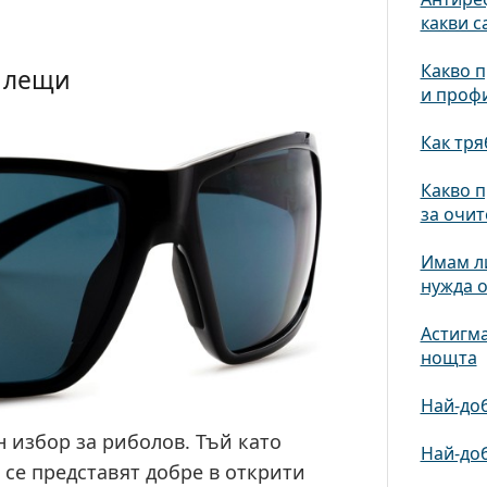
какви с
Какво п
и лещи
и проф
Как тря
Какво п
за очит
Имам ли
нужда о
Астигма
нощта
Най-доб
 избор за риболов. Тъй като
Най-доб
 се представят добре в открити