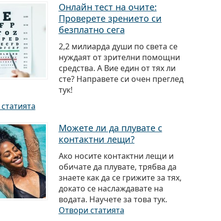
Онлайн тест на очите:
Проверете зрението си
безплатно сега
2,2 милиарда души по света се
нуждаят от зрителни помощни
средства. A Вие един от тях ли
сте? Направете си очен преглед
тук!
 статията
Можете ли да плувате с
контактни лещи?
Ако носите контактни лещи и
обичате да плувате, трябва да
знаете как да се грижите за тях,
докато се наслаждавате на
водата. Научете за това тук.
Отвори статията