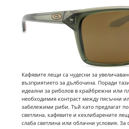
Кафявите лещи са чудесни за увеличаван
възприятието за дълбочина. Поради таз
идеални за риболов в крайбрежни или пл
необходимия контраст между пясъчни ил
забележими риби. Тъй като предлагат по
светлина, кафявите и кехлибарените лещи
слаба светлина или облачни условия. За