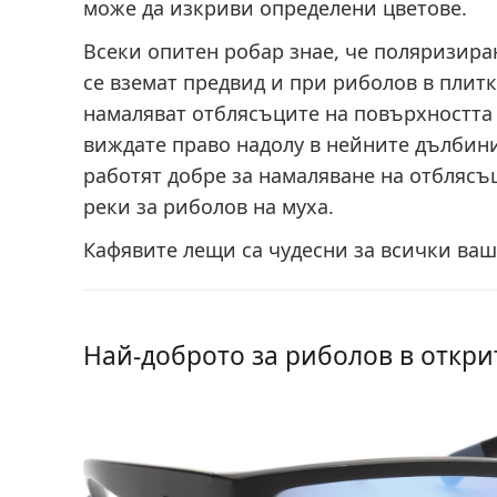
може да изкриви определени цветове.
Всеки опитен робар знае, че поляризира
се вземат предвид и при риболов в плит
намаляват отблясъците на повърхността 
виждате право надолу в нейните дълбин
работят добре за намаляване на отблясъ
реки за риболов на муха.
Кафявите лещи са чудесни за всички ваш
Най-доброто за риболов в откр