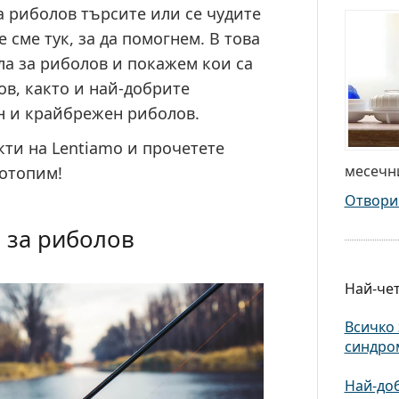
 риболов търсите или се чудите
 сме тук, за да помогнем. В това
а за риболов и покажем кои са
в, както и най-добрите
н и крайбрежен риболов.
ти на Lentiamo и прочетете
месечни
потопим!
Отвори
 за риболов
Най-чет
Всичко 
синдро
Най-доб