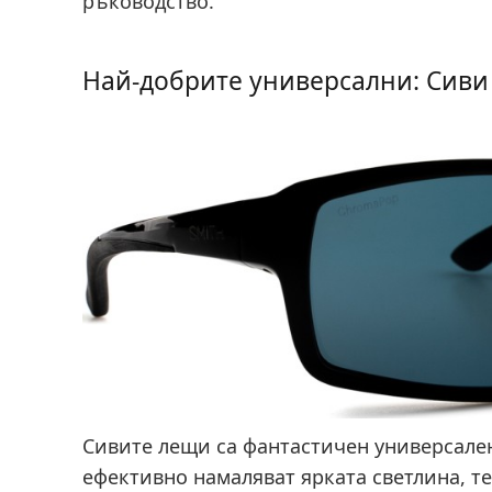
ръководство.
Най-добрите универсални: Сив
Сивите лещи са фантастичен универсален
ефективно намаляват ярката светлина, те