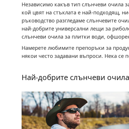
Независимо какъв тип слънчеви очила за
кой цвят на стъклата е най-подходящ, ние
ръководство разгледаме слънчевите очил
най-добрите универсални лещи за риболо
слънчеви очила за плитки води, офшоре
Намерете любимите препоръки за продук
някои често задавани въпроси. Нека се 
Най-добрите слънчеви очила