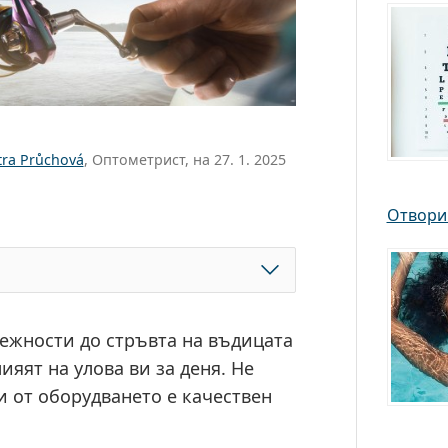
tra Průchová
, Оптометрист, на 27. 1. 2025
Отвори
лежности до стръвта на въдицата
ияят на улова ви за деня. Не
и от оборудването е качествен