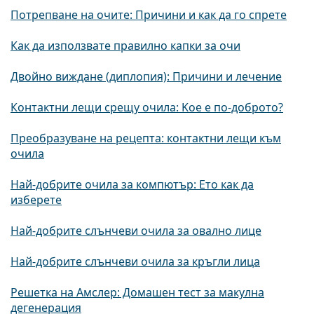
Потрепване на очите: Причини и как да го спрете
Как да използвате правилно капки за очи
Двойно виждане (диплопия): Причини и лечение
Контактни лещи срещу очила: Kое е по-доброто?
Преобразуване на рецепта: контактни лещи към
очила
Най-добрите очила за компютър: Ето как да
изберете
Най-добрите слънчеви очила за овално лице
Най-добрите слънчеви очила за кръгли лица
Решетка на Амслер: Домашен тест за макулна
дегенерация