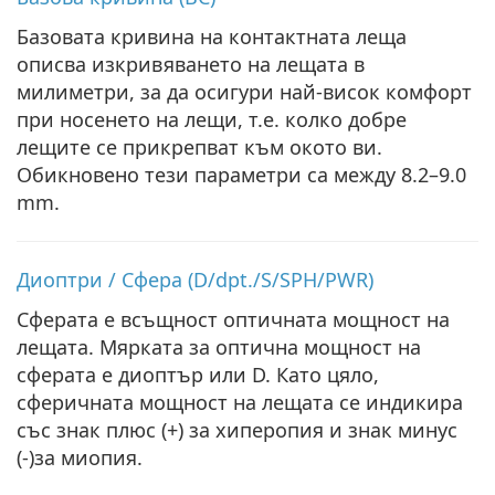
Базовата кривина на контактната леща
описва изкривяването на лещата в
милиметри, за да осигури най-висок комфорт
при носенето на лещи, т.е. колко добре
лещите се прикрепват към окото ви.
Обикновено тези параметри са между 8.2–9.0
mm.
Диоптри / Сфера (D/dpt./S/SPH/PWR)
Сферата е всъщност оптичната мощност на
лещата. Мярката за оптична мощност на
сферата е диоптър или D. Като цяло,
сферичната мощност на лещата се индикира
със знак плюс (+) за хиперопия и знак минус
(-)за миопия.