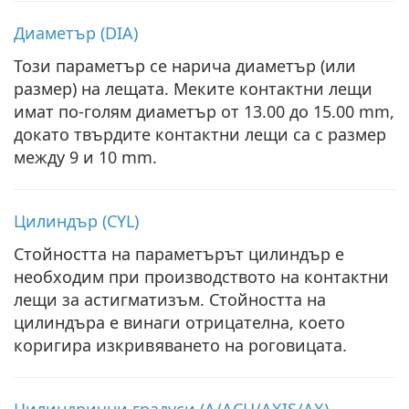
Диаметър (DIA)
Този параметър се нарича диаметър (или
размер) на лещата. Меките контактни лещи
имат по-голям диаметър от 13.00 до 15.00 mm,
докато твърдите контактни лещи са с размер
между 9 и 10 mm.
Цилиндър (CYL)
Стойността на параметърът цилиндър е
необходим при производството на контактни
лещи за астигматизъм. Стойността на
цилиндъра е винаги отрицателна, което
коригира изкривяването на роговицата.
Цилиндрични градуси (A/ACH/AXIS/AX)