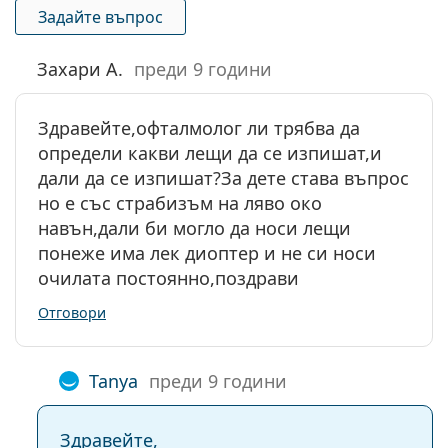
Задайте въпрос
Захари А.
преди 9 години
Здравейте,офталмолог ли трябва да
определи какви лещи да се изпишат,и
дали да се изпишат?За дете става въпрос
но е със страбизъм на ляво око
навън,дали би могло да носи лещи
понеже има лек диоптер и не си носи
очилата постоянно,поздрави
Отговори
Tanya
преди 9 години
Здравейте,