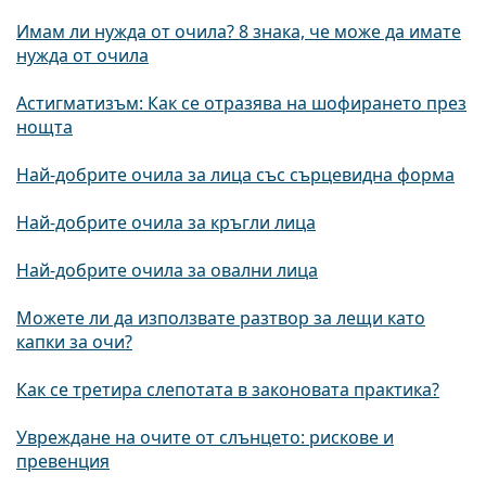
Имам ли нужда от очила? 8 знака, че може да имате
нужда от очила
Астигматизъм: Как се отразява на шофирането през
нощта
Най-добрите очила за лицa със сърцевидна форма
Най-добрите очила за кръгли лица
Най-добрите очила за овални лица
Можете ли да използвате разтвор за лещи като
капки за очи?
Как се третира слепотата в законовата практика?
Увреждане на очите от слънцето: рискове и
превенция