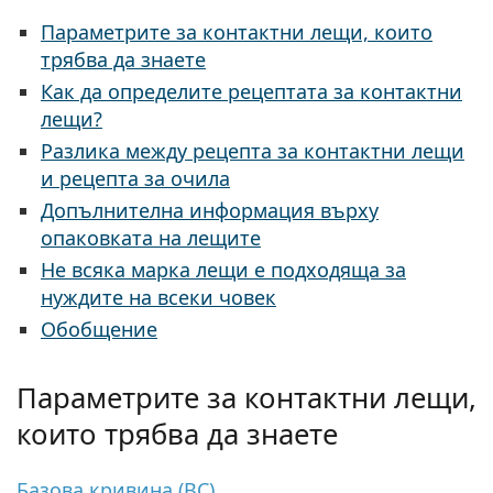
Persol
Параметрите за контактни лещи, които
Prada
трябва да знаете
Как да определите рецептата за контактни
Всички марки
лещи?
Разлика между рецепта за контактни лещи
и рецепта за очила
Допълнителна информация върху
опаковката на лещите
Не всяка марка лещи е подходяща за
нуждите на всеки човек
Обобщение
Параметрите за контактни лещи,
които трябва да знаете
Базова кривина (BC)