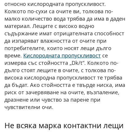
относно кислородната пропускливост.
Колкото по-сухи са очите ви, толкова по-
малко количество вода трябва да има в даден
материал.
Лещите с високо водно
съдържание имат отрицателната способност
да изпаряват влажността от очите при
потребителите, които носят лещи дълго
време.
Кислородната пропускливост
се
измерва със стойността
„Dk/t“
. Колкото по-
дълго стоят лещите в очите, с толкова по-
висока кислородна пропускливост те трябва
да бъдат. Ако стойността е твърде ниска, има
риск от зачервяване на очите, възпаление,
дразнене или чувство за парене при
чувствителни очи.
Не всяка марка контактни лещи