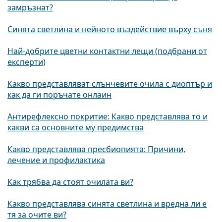
замръзнат?
Синята светлина и нейното въздействие върху съня
Най-добрите цветни контактни лещи (подбрани от
експерти)
Какво представляват слънчевите очила с диоптър и
как да ги поръчате онлаин
Антирефлексно покритие: Какво представлява то и
какви са основните му предимства
Какво представлява пресбиопията: Причини,
лечение и профилактика
Как трябва да стоят очилата ви?
Какво представлява синята светлина и вредна ли е
тя за очите ви?