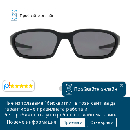
Пробвайте
онлайн
Прегледи
Пробвайте
онлайн
Ние използваме "бисквитки" в този сайт, за да
гарантираме правилната работа и
Oakley Terraforma OO 9530 01 58
безпроблмената употреба на онлайн магазина
106,90 €
Повече информация
Приемам
Отхвърлям
209,10 лв.