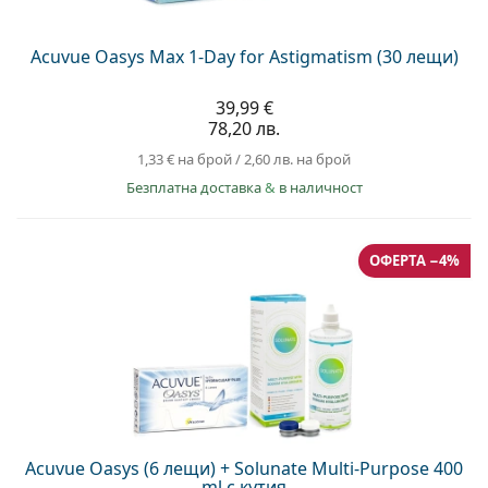
Acuvue Oasys Max 1-Day for Astigmatism (30 лещи)
39,99 €
78,20 лв.
1,33 €
на брой
/
2,60 лв.
на брой
Безплатна доставка
&
в наличност
ОФЕРТА −4%
Acuvue Oasys (6 лещи) + Solunate Multi-Purpose 400
ml с кутия