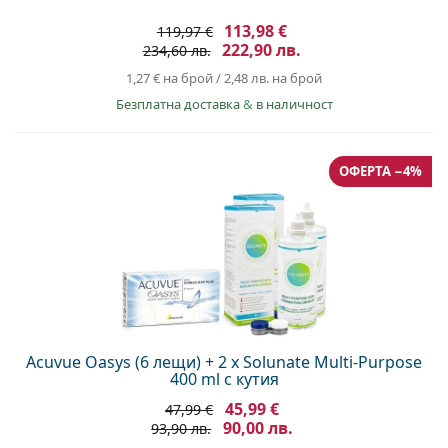
113,98 €
119,97 €
222,90 лв.
234,60 лв.
1,27 €
на брой
/
2,48 лв.
на брой
Безплатна доставка
&
в наличност
ОФЕРТА −4%
Acuvue Oasys (6 лещи) + 2 x Solunate Multi-Purpose
400 ml с кутия
45,99 €
47,99 €
90,00 лв.
93,90 лв.