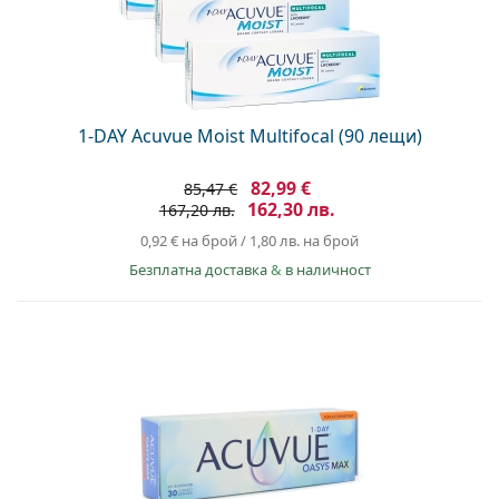
1-DAY Acuvue Moist Multifocal (90 лещи)
82,99 €
85,47 €
162,30 лв.
167,20 лв.
0,92 €
на брой
/
1,80 лв.
на брой
Безплатна доставка
&
в наличност