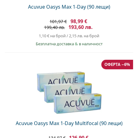
Acuvue Oasys Max 1-Day (90 лещи)
98,99 €
101,97 €
193,60 лв.
199,40 лв.
1,10 €
на брой
/
2,15 лв.
на брой
Безплатна доставка
&
в наличност
ОФЕРТА −6%
Acuvue Oasys Max 1-Day Multifocal (90 лещи)
126,90 €
134,97 €