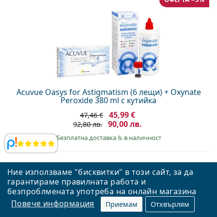
Acuvue Oasys for Astigmatism (6 лещи) + Oxynate
Peroxide 380 ml с кутийка
45,99 €
47,46 €
90,00 лв.
92,80 лв.
Безплатна доставка
&
в наличност
Прегледи
Ние използваме "бисквитки" в този сайт, за да
гарантираме правилната работа и
Правилният избор за вашите очи
безпроблмената употреба на онлайн магазина
Повече информация
Приемам
Отхвърлям