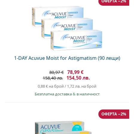
ОФЕРТА −2%
1-DAY Acuvue Moist for Astigmatism (90 лещи)
78,99 €
80,97 €
154,50 лв.
158,40 лв.
0,88 €
на брой
/
1,72 лв.
на брой
Безплатна доставка
&
в наличност
ОФЕРТА −2%