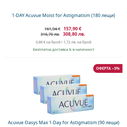
1-DAY Acuvue Moist for Astigmatism (180 лещи)
157,90 €
161,94 €
308,80 лв.
316,70 лв.
0,88 €
на брой
/
1,72 лв.
на брой
Безплатна доставка
&
в наличност
ОФЕРТА −5%
Acuvue Oasys Max 1-Day for Astigmatism (90 лещи)