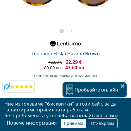
Lentiamo Eliska Havana Brown
22,29 €
45,50 €
43,60 лв.
89,00 лв.
Безплатна доставка
&
в наличност
Прегледи
Пробвайте
онлайн
Ние използваме "бисквитки" в този сайт, за да
гарантираме правилната работа и
безпроблмената употреба на онлайн магазина
Повече информация
Приемам
Отхвърлям