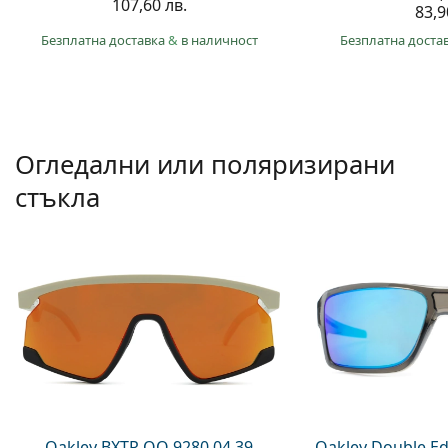
107,60 лв.
83,9
Безплатна доставка
&
в наличност
Безплатна доста
Огледални или поляризирани
стъкла
Oakley BXTR OO 9280 04 39
Oakley Double Ed