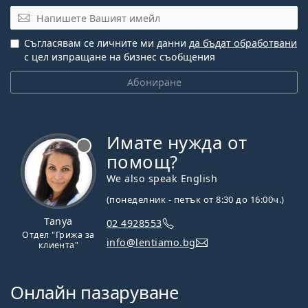
Имейл
Съгласявам се личните ми данни
да бъдат обработвани
с цел изпращане на бизнес съобщения
Абониране
Имате нужда от
Извън линия
помощ?
We also speak English
(понеделник - петък от 8:30 до 16:00ч.)
Tanya
02 4928553
Отдел "Грижа за
info@lentiamo.bg
клиента"
Онлайн пазаруване