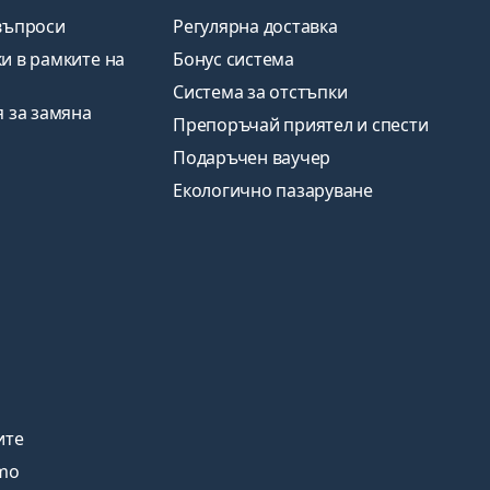
въпроси
Регулярна доставка
и в рамките на
Бонус система
Система за отстъпки
я за замяна
Препоръчай приятел и спести
Подаръчен ваучер
Екологично пазаруване
ите
amo