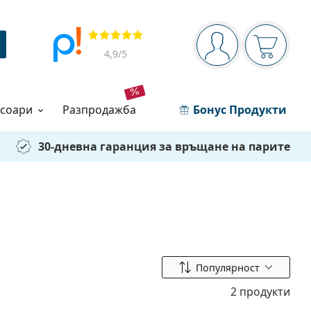
Navigation panel
Прегледи
Вие сте вписани 
Кошница
4,9
/5
есоари
разпродажба
Бонус Продукти
30-дневна гаранция за връщане на парите
Сортиране по
Популярност
2 продукти