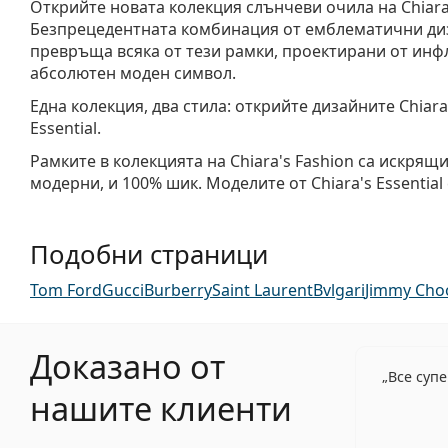
Открийте новата колекция слънчеви очила на Chiara 
Безпрецедентната комбинация от емблематични ди
превръща всяка от тези рамки, проектирани от инф
абсолютен моден символ.
Една колекция, два стила: открийте дизайните Chiara'
Essential.
Рамките в колекцията на Chiara's Fashion са искрящи
модерни, и 100% шик. Моделите от Chiara's Essential
Подобни страници
Tom Ford
Gucci
Burberry
Saint Laurent
Bvlgari
Jimmy Cho
Доказано от
Все суп
нашите клиенти