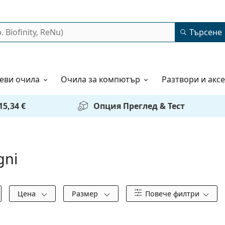
Търсене
еви очила
Очила за компютър
Разтвори и акс
5,34 €
Опция Преглед & Тест
gni
Цена
Размер
Повече филтри