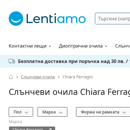
Търсене
Вход
Web навигация
Разтвори
Как да поръчам?
Контактни лещи
Диоптрични очила
Слънч
Безплатна доставка при поръчка над 30 лв. / 1
Слънчеви очила
Chiara Ferragni
Слънчеви очила Chiara Ferra
Филтри
Пол
Марка
Форма на рамката
Марка
Chiara Ferragni