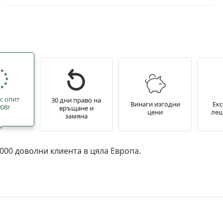
с опит
30 дни право на
Винаги изгодни
Екс
008г
връщане и
цени
лещ
замяна
 000 доволни клиента в цяла Европа.