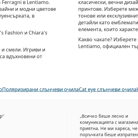
Ferragni в Lentiamo.
класически, вечни дизай
зайни и модни цветове
принтове. Изберете меж
луенсърката, в
тонове или ексклузивни
детайли като емблематич
елемента, които характ
s Fashion и Chiara's
Какво чакате? Изберете 
Lentiamo, официален тъ
 и смели. Игриви и
 са вдъхновени от
o
Поляризирани слънчеви очила
Cat eye слънчеви очила
ер
Всичко беше лесно и
комуникацията с магазин
приятна. Не ми хареса, че
поръчката беше изпратен