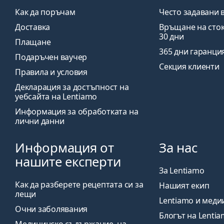
Как да поръчам
Често задавани 
Доставка
Връщане на сток
30 дни
Плащане
365 дни гаранци
Подаръчен ваучер
Секция клиенти
Правила и условия
Декларация за достъпност на
уебсайта на Lentiamo
Информация за обработката на
лични данни
Информация от
За нас
нашите експерти
За Lentiamo
Как да разберете рецептата си за
Нашият екип
лещи
Lentiamo и меди
Очни заболявания
Блогът на Lenti
Медицинско съдържание, на