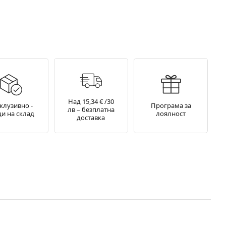
Над 15,34 € /30
клузивно -
Програма за
лв – безплатна
и на склад
лоялност
доставка