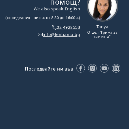
помощ?
We also speak English
(понеделник - петък от 8:30 до 16:00ч.)
Tanya
02 4928553
Отдел "Грижа за
info@lentiamo.bg
клиента"
Facebook
Instagram
YouTube
Lin
Последвайте ни във