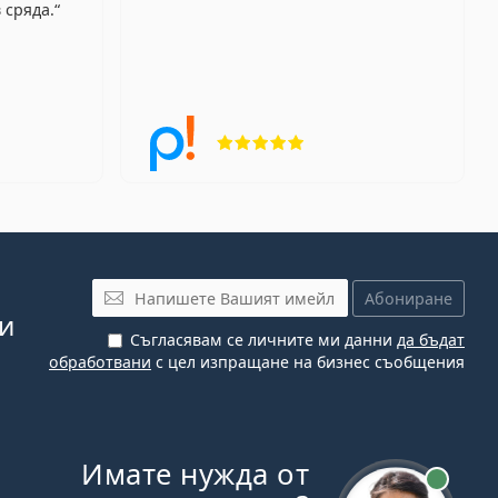
 сряда.
г 4 от 5
Рейтинг 5 от 5
Имейл
Абониране
си
Съгласявам се личните ми данни
да бъдат
обработвани
с цел изпращане на бизнес съобщения
Имате нужда от
На линия