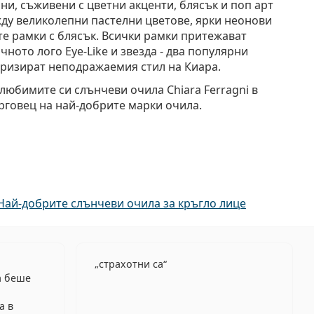
ни, съживени с цветни акценти, блясък и поп арт
ду великолепни пастелни цветове, ярки неонови
те рамки с блясък. Всички рамки притежават
ното лого Eye-Like и звезда - два популярни
еризират неподражаемия стил на Киара.
любимите си слънчеви очила Chiara Ferragni в
рговец на най-добрите марки очила.
Най-добрите слънчеви очила за кръгло лице
страхотни са
а беше
а в