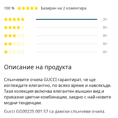
100 %
Базиран на 2 коментара
2×
0×
0×
0×
0×
Описание на продукта
Слънчевите очила GUCCI гарантират, че ще
изглеждате елегантно, по всяко време и навсякъде.
Тази колекция включва елегантен външен вид и
приказни цветни комбинации, заедно с най-новите
модни тенденции.
Gucci GG0022S 001 57
са дамски слънчеви очила.