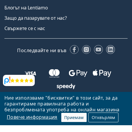
Блогът на Lentiamo
Защо да пазарувате от нас?
Свържете се с нас
Facebook
Instagram
YouTube
Linked
Последвайте ни във
Прегледи
Ние използваме "бисквитки" в този сайт, за да
Назад към началната страница
Нагоре
гарантираме правилната работа и
безпроблмената употреба на онлайн магазина
Lentiamo.bg е собственост и се управлява от Lentiamo s.r.o.,
Република Чехия
Тук сме за вас в продължение на 18 години.
Повече информация
Приемам
Отхвърлям