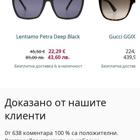
Lentiamo Petra Deep Black
Gucci GG002
22,29 €
224,9
45,50 €
43,60 лв.
439,90 
89,00 лв.
Безплатна доставка
&
в наличност
Безплатна доставк
Доказано от нашите
клиенти
0т 638 коментара 100 % са положителни.