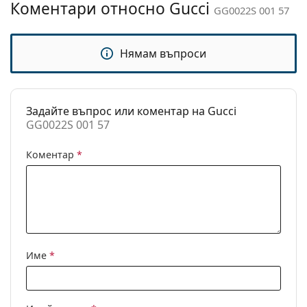
Коментари относно Gucci
GG0022S 001 57
Кутия:
Да
Кърпичка за
Да
Нямам въпроси
почистване:
Други
Пол:
Дамски
Задайте въпрос или коментар на Gucci
Категория:
Слънчеви очила
GG0022S 001 57
Марка:
Gucci
Коментар
*
Предназначение:
Мода
Код:
GG0022S 001 57
С възможност за
Не
диоптри:
Име
*