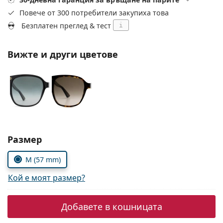
Persol
Повече от 300 потребители закупиха това
Prada
Безплатен преглед & тест
i
Всички марки
Вижте и други цветове
Изберете параметри
Размер
M (57 mm)
Кой е моят размер?
Добавете в кошницата