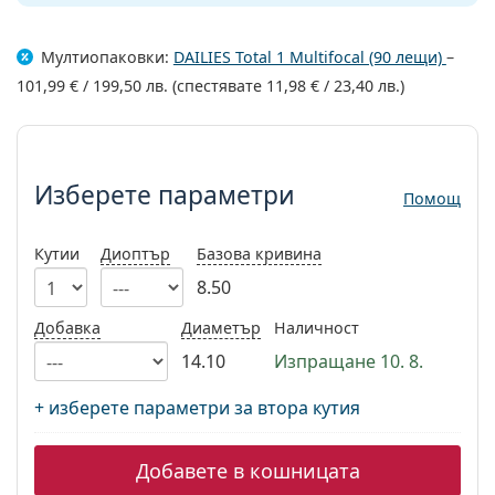
Persol
Prada
Мултиопаковки:
DAILIES Total 1 Multifocal (90 лещи)
–
101,99 €
/
199,50 лв.
(спестявате
11,98 €
/
23,40 лв.
)
Всички марки
Изберете параметри
Изберете параметри
Помощ
Кутии
Диоптър
Базова кривина
8.50
Добавка
Диаметър
Наличност
14.10
Изпращане 10. 8.
+ изберете параметри за втора кутия
Добавете в кошницата