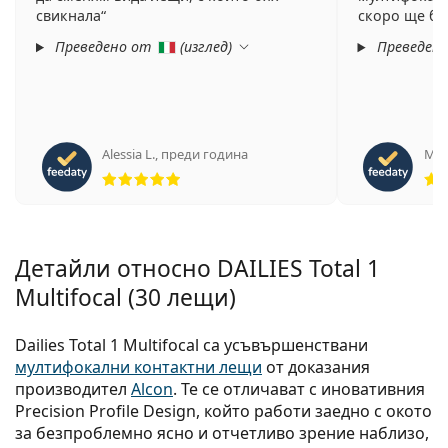
свикнала
скоро ще бъ
Преведено от
(
изглед
)
Преведен
Alessia L.
,
преди година
Mari
Рейтинг 5 от 5
Детайли относно DAILIES Total 1
Multifocal (30 лещи)
Dailies Total 1 Multifocal са усъвършенствани
мултифокални контактни лещи
от доказания
производител
Alcon
. Те се отличават с иновативния
Precision Profile Design, който работи заедно с окото
за безпроблемно ясно и отчетливо зрение наблизо,