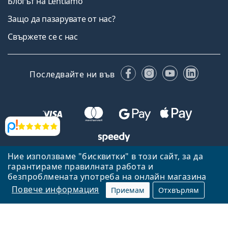
Блогът на Lentiamo
Защо да пазарувате от нас?
Свържете се с нас
Facebook
Instagram
YouTube
Linked
Последвайте ни във
Прегледи
Ние използваме "бисквитки" в този сайт, за да
Назад към началната страница
Нагоре
гарантираме правилната работа и
безпроблмената употреба на онлайн магазина
Lentiamo.bg е собственост и се управлява от Lentiamo s.r.o.,
Република Чехия
Тук сме за вас в продължение на 18 години.
Повече информация
Приемам
Отхвърлям