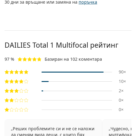
30 дни за връщане или замяна на
поръчка
DAILIES Total 1 Multifocal рейтинг
97 %
Базиран на 102 коментара
90×
10×
2×
0×
0×
Реших проблемите си и не се наложи
Чудесно, н
да сменям вида лещи, с които бях
мултифокалн