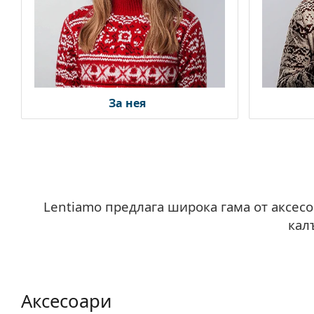
За нея
Lentiamo предлага широка гама от аксес
кал
Аксесоари