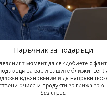
Наръчник за подаръци
идеалният момент да се сдобиете с фан
одаръци за вас и вашите близки. Lentia
едложи вдъхновение и да направи пор
твени очила и продукти за грижа за о
без стрес.