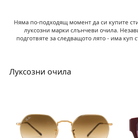
Няма по-подходящ момент да си купите стил
луксозни марки слънчеви очила. Незави
подготвяте за следващото лято - има куп 
Луксозни очила