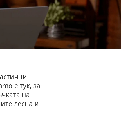
тастични
mo е тук, за
ъчката на
чите лесна и