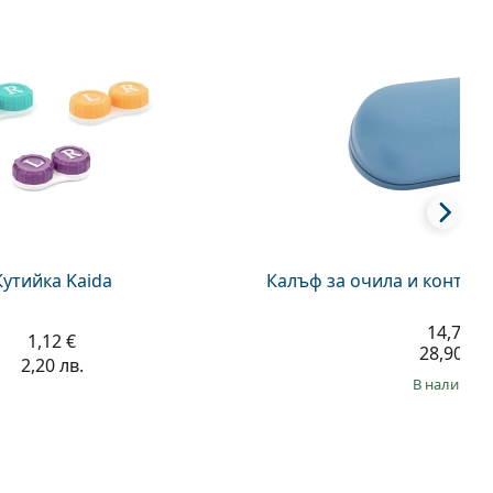
Кутийка Kaida
Калъф за очила и контак
14,78 €
1,12 €
28,90 лв.
2,20 лв.
в наличнос