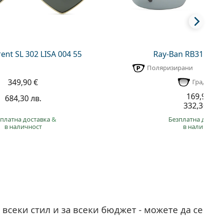
rent SL 302 LISA 004 55
Ray-Ban RB3183 0
Поляризирани
349,90 €
Градиен
169,90 €
684,30 лв.
332,30 лв
платна доставка
&
Безплатна дост
в наличност
в наличнос
 всеки стил и за всеки бюджет - можете да се