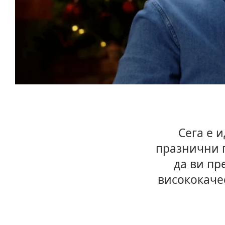
Сега е 
празнични п
да ви пр
висококачес