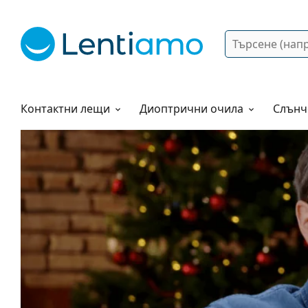
Търсене
Вход
Web навигация
Разтвори
Как да поръчам?
Контактни лещи
Диоптрични очила
Слънч