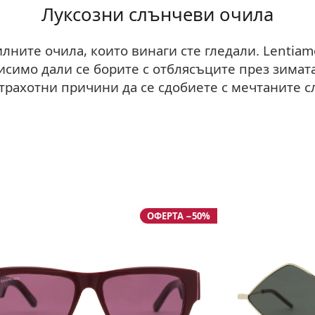
Луксозни слънчеви очила
ните очила, които винаги сте гледали. Lentiam
симо дали се борите с отблясъците през зимата,
страхотни причини да се сдобиете с мечтаните 
ОФЕРТА −50%