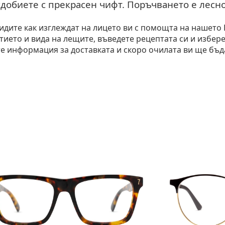
сдобиете с прекрасен чифт. Поръчването е лесно
идите как изглеждат на лицето ви с помощта на нашето
тието и вида на лещите, въведете рецептата си и избер
 информация за доставката и скоро очилата ви ще бъда