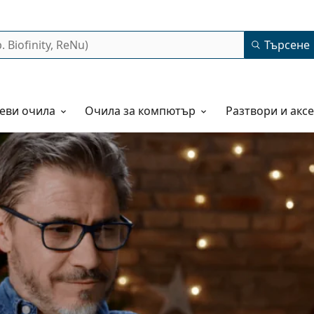
Търсене
еви очила
Очила за компютър
Разтвори и акс