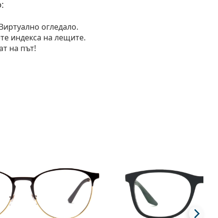
:
Виртуално огледало
.
ете индекса на лещите.
т на път!