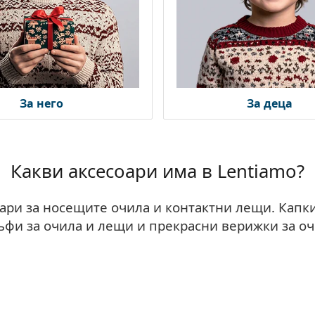
За него
За деца
Какви аксесоари има в Lentiamo?
оари за носещите очила и контактни лещи. Капки
ъфи за очила и лещи и прекрасни верижки за оч