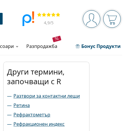
Navigation panel
Прегледи
Вие сте вписани 
Кошница
4,9
/5
есоари
разпродажба
Бонус Продукти
Други термини,
започващи с R
Разтвори за контактни лещи
Ретина
Рефрактометър
Рефракционен индекс