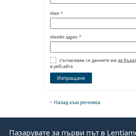
Име
*
Имейл адрес
*
Съгласявам се данните ми
да бъда
в уебсайта
Изпращане
Назад към речника
Пазарувате за първи път в Lentiam