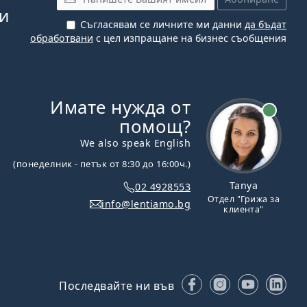
си
Съгласявам се личните ми данни
да бъдат
обработвани
с цел изпращане на бизнес съобщения
Имате нужда от
На линия
помощ?
We also speak English
(понеделник - петък от 8:30 до 16:00ч.)
Tanya
02 4928553
Отдел "Грижа за
info@lentiamo.bg
клиента"
Facebook
Instagram
YouTube
Lin
Последвайте ни във