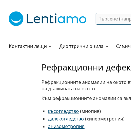
Търсене
Вход
Web навигация
Разтвори
Как да поръчам?
Контактни лещи
Диоптрични очила
Слънч
Рефракционни дефек
Рефракционните аномалии на окото в
на дължината на окото.
Към рефракционните аномалии са вк
късогледство
(миопия)
далекогледство
(хиперметропия)
анизометропия