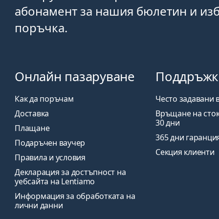
абонамент за нашия бюлетин и изб
поръчка.
Онлайн пазаруване
Поддръжк
Как да поръчам
Често задавани 
Доставка
Връщане на сток
30 дни
Плащане
365 дни гаранци
Подаръчен ваучер
Секция клиенти
Правила и условия
Декларация за достъпност на
уебсайта на Lentiamo
Информация за обработката на
лични данни