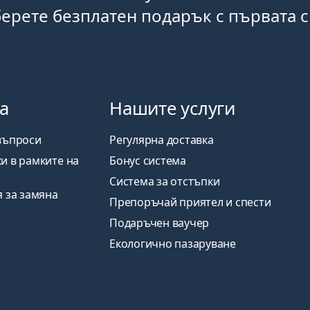
ерете безплатен подарък с първата 
а
Нашите услуги
въпроси
Регулярна доставка
и в рамките на
Бонус система
Система за отстъпки
я за замяна
Препоръчай приятел и спести
Подаръчен ваучер
Екологично пазаруване