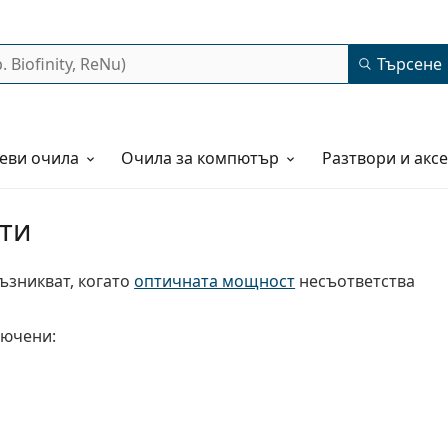
Търсене
еви очила
Очила за компютър
Разтвори и акс
ти
ъзникват, когато
оптичната мощност
несъответства
лючени: