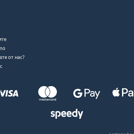
ите
amo
ате от нас?
с