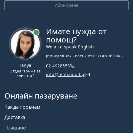
Persol
Абониране
Prada
Всички марки
Имате нужда от
На линия
помощ?
We also speak English
(понеделник - петък от 8:30 до 16:00ч.)
Tanya
02 4928553
Отдел "Грижа за
info@lentiamo.bg
клиента"
Онлайн пазаруване
Как да поръчам
Доставка
Плащане