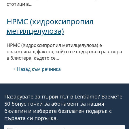
Persol
стотици в…
Prada
НРМС (хидроксипропил
Всички марки
метилцелулоза)
HPMC (Хидроксипропил метилцелулоза) е
овлажняващ фактор, който се съдържа в разтвора
в блистера, където се…
Назад към речника
Пазарувате за първи път в Lentiamo? Вземете
50 бонус точки за абонамент за нашия
бюлетин и изберете безплатен подарък с
първата си поръчка.
Имейл