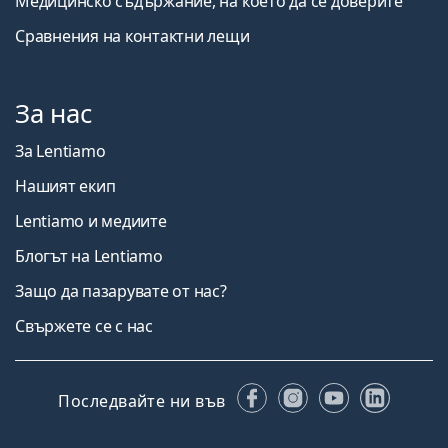
Медицинско съдържание, на което да се доверите
Сравнения на контактни лещи
За нас
За Lentiamo
Нашият екип
Lentiamo и медиите
Блогът на Lentiamo
Защо да пазарувате от нас?
Свържете се с нас
Facebook
Instagram
YouTube
Linked
Последвайте ни във