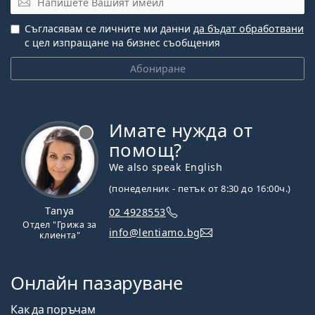
Съгласявам се личните ми данни
да бъдат обработвани
с цел изпращане на бизнес съобщения
Абониране
Имате нужда от
Извън линия
помощ?
We also speak English
(понеделник - петък от 8:30 до 16:00ч.)
Tanya
02 4928553
Отдел "Грижа за
info@lentiamo.bg
клиента"
Онлайн пазаруване
Как да поръчам