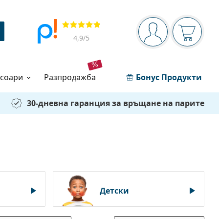
Navigation panel
Прегледи
Вие сте вписани 
Кошница
4,9
/5
есоари
разпродажба
Бонус Продукти
30-дневна гаранция за връщане на парите
Детски