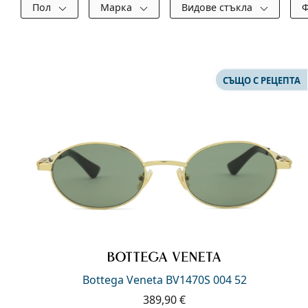
Филтри
Пол
Марка
Видове стъкла
Ф
Налични продукти
СЪЩО С РЕЦЕПТА
Bottega Veneta BV1470S 004 52
389,90 €