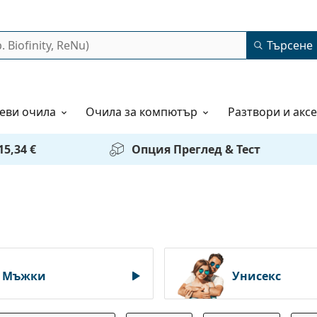
Търсене
еви очила
Очила за компютър
Разтвори и акс
5,34 €
Опция Преглед & Тест
Мъжки
Унисекс