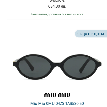
349,90 €
684,30 лв.
Безплатна доставка
&
в наличност
СЪЩО С РЕЦЕПТА
Miu Miu 0MU 04ZS 1AB5S0 50