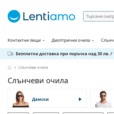
Търсене
Вход
Web навигация
Разтвори
Как да поръчам?
Контактни лещи
Диоптрични очила
Слънч
Безплатна доставка при поръчка над 30 лв. / 1
Слънчеви очила
Слънчеви очила
Дамски