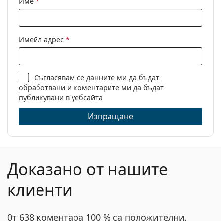
Име
*
Други
Пол:
Дамски
Имейл адрес
*
Категория:
Диоптрични очила
Марка:
Dolce & Gabbana
Съгласявам се данните ми
да бъдат
Код:
0DG5082 3148 54
обработвани
и коментарите ми да бъдат
публикувани в уебсайта
Изпращане
Доказано от нашите
клиенти
0т 638 коментара 100 % са положителни.