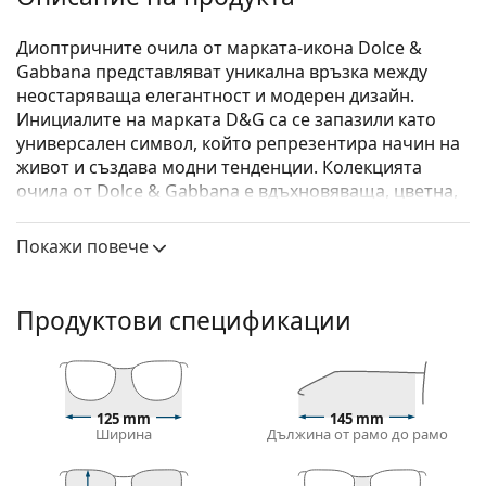
Диоптричните очила от марката-икона Dolce &
Gabbana представляват уникална връзка между
неостаряваща елегантност и модерен дизайн.
Инициалите на марката D&G са се запазили като
универсален символ, който репрезентира начин на
живот и създава модни тенденции. Колекцията
очила от Dolce & Gabbana е вдъхновяваща, цветна,
изискана и луксозна. Вдъхновението си черпи от
Сицилия и нейната култура.
Покажи повече
Dolce & Gabbana 0DG5082 3148 54
са дамски очила.
Вижте как изглеждате с тези очила с виртуалното
Продуктови спецификации
огледало на Lentiamo.
Диоптрични очила – рамки
Розовият цвят на рамката идеално пасва на
125 mm
145 mm
хладни тонове на кожата и светлокафява или
Ширина
Дължина от рамо до рамо
светло руса коса.
Рамките тип Cat Eye (котешко око) са идеален