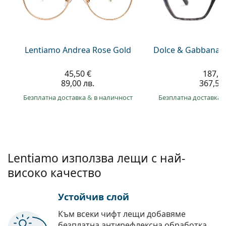
Persol
Prada
Всички марки
Lentiamo Andrea Rose Gold
Dolce & Gabbana 
45,50 €
187,9
89,00 лв.
367,50 
Безплатна доставка
&
в наличност
Безплатна доставка
Lentiamo използва лещи с най-
високо качество
Устойчив слой
Към всеки чифт лещи добавяме
безплатна антирефлексна обработка.