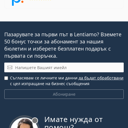
Пазарувате за първи път в Lentiamo? Вземете
50 бонус точки за абонамент за нашия
бюлетин и изберете безплатен подарък с
първата си поръчка.
Имейл
Съгласявам се личните ми данни
да бъдат обработвани
с цел изпращане на бизнес съобщения
Абониране
Имате нужда от
Извън линия
помощ?