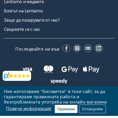
Lentiamo и медиите
Блогът на Lentiamo
Защо да пазарувате от нас?
Свържете се с нас
Facebook
Instagram
YouTube
Linked
Последвайте ни във
Прегледи
Ние използваме "бисквитки" в този сайт, за да
Назад към началната страница
Нагоре
гарантираме правилната работа и
Lentiamo.bg е собственост и се управлява от Lentiamo s.r.o.,
безпроблмената употреба на онлайн магазина
Република Чехия
Тук сме за вас в продължение на 18 години.
Повече информация
Приемам
Отхвърлям