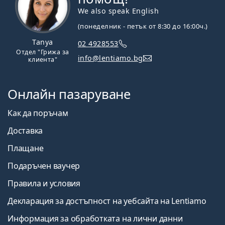
We also speak English
(понеделник - петък от 8:30 до 16:00ч.)
Tanya
02 4928553
Отдел "Грижа за
info@lentiamo.bg
клиента"
Онлайн пазаруване
Как да поръчам
Доставка
Плащане
Подаръчен ваучер
Правила и условия
Декларация за достъпност на уебсайта на Lentiamo
Информация за обработката на лични данни