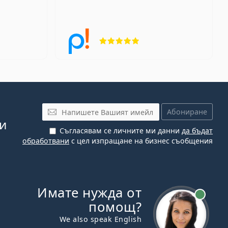
г 4 от 5
Рейтинг 5 от 5
Имейл
Абониране
си
Съгласявам се личните ми данни
да бъдат
обработвани
с цел изпращане на бизнес съобщения
Имате нужда от
На линия
помощ?
We also speak English