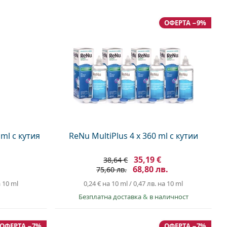
ОФЕРТА −9%
 ml с кутия
ReNu MultiPlus 4 x 360 ml с кутии
35,19 €
38,64 €
68,80 лв.
75,60 лв.
 10 ml
0,24 €
на 10 ml
/
0,47 лв.
на 10 ml
Безплатна доставка
&
в наличност
ОФЕРТА −7%
ОФЕРТА −7%