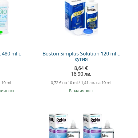
 480 ml с
Boston Simplus Solution 120 ml с
кутия
8,64 €
16,90 лв.
 10 ml
0,72 €
на 10 ml
/
1,41 лв.
на 10 ml
личност
в наличност