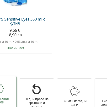
 Sensitive Eyes 360 ml с
кутия
9,66 €
18,90 лв.
на 10 ml
/
0,53 лв.
на 10 ml
в наличност
с опит
30 дни право на
Винаги изгодни
Екс
008г
връщане и
цени
лещ
замяна