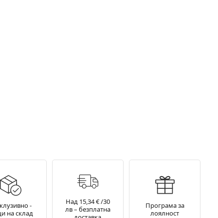
Над 15,34 € /30
клузивно -
Програма за
лв – безплатна
и на склад
лоялност
доставка