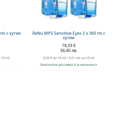
 ml с кутия
ReNu MPS Sensitive Eyes 2 x 360 ml с
кутии
18,59 €
36,40 лв.
 10 ml
0,26 €
на 10 ml
/
0,51 лв.
на 10 ml
Безплатна доставка
&
в наличност