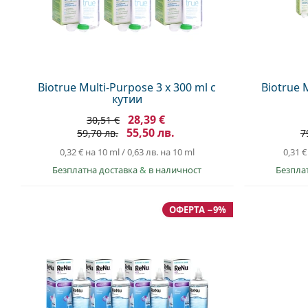
Biotrue Multi-Purpose 3 x 300 ml с
Biotrue 
кутии
28,39 €
30,51 €
55,50 лв.
59,70 лв.
7
0,32 €
на 10 ml
/
0,63 лв.
на 10 ml
0,31 €
Безплатна доставка
&
в наличност
Безпла
ОФЕРТА −9%