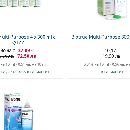
Multi-Purpose 4 x 300 ml с
Biotrue Multi-Purpose 300
кутии
37,09 €
10,17 €
40,68 €
72,50 лв.
19,90 лв.
9,60 лв.
на 10 ml
/
0,61 лв.
на 10 ml
0,34 €
на 10 ml
/
0,66 лв.
на
тна доставка
&
в наличност
в наличност