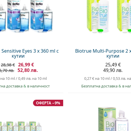
ensitive Eyes 3 x 360 ml с
Biotrue Multi-Purpose 2 x
кутии
кутии
26,99 €
25,49 €
28,98 €
52,80 лв.
49,90 лв.
6,70 лв.
на 10 ml
/
0,49 лв.
на 10 ml
0,27 €
на 10 ml
/
0,53 лв.
на
тна доставка
&
в наличност
Безплатна доставка
&
в на
ОФЕРТА −9%