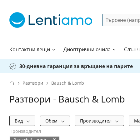
Търсене
Вход
Web навигация
Разтвори
Как да поръчам?
Контактни лещи
Диоптрични очила
Слънч
30-дневна гаранция за връщане на парите
Разтвори
Bausch & Lomb
Разтвори - Bausch & Lomb
Филтри
Вид
Обем
Производител
М
Производител
Bausch & Lomb