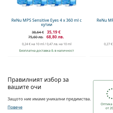
ReNu MPS Sensitive Eyes 4 x 360 ml с
ReNu MPS
кутии
35,19 €
38,64 €
68,80 лв.
75,60 лв.
0,24 €
на 10 ml
/
0,47 лв.
на 10 ml
0,27 €
Безплатна доставка
&
в наличност
Правилният избор за
вашите очи
Защото ние имаме уникални предимства.
Оптика 
Повече
от 2