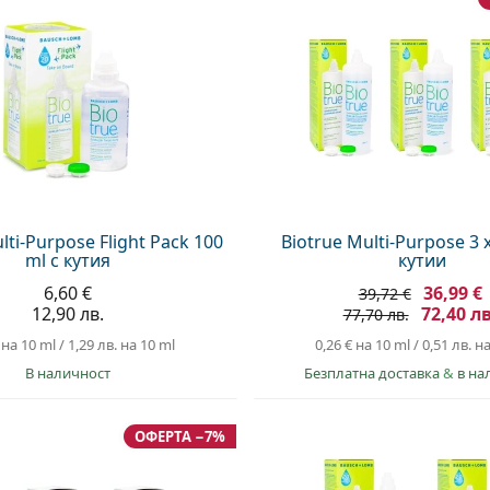
lti-Purpose Flight Pack 100
Biotrue Multi-Purpose 3 x
ml с кутия
кутии
6,60 €
36,99 €
39,72 €
12,90 лв.
72,40 лв
77,70 лв.
на 10 ml
/
1,29 лв.
на 10 ml
0,26 €
на 10 ml
/
0,51 лв.
на
в наличност
Безплатна доставка
&
в на
ОФЕРТА −7%