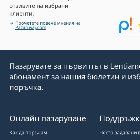
отзивите на избрани
клиенти.
Прочетете повече мнения на
Pazaruvaj.com
Пазарувате за първи път в Lentiam
абонамент за нашия бюлетин и изб
поръчка.
Онлайн пазаруване
Поддръжк
Как да поръчам
Често задавани 