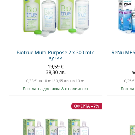
Biotrue Multi-Purpose 2 x 300 ml с
ReNu MPS S
кутии
19,59 €
38,30 лв.
5
0,33 €
на 10 ml
/
0,65 лв.
на 10 ml
0,25 €
Безплатна доставка
&
в наличност
Безпла
ОФЕРТА −7%