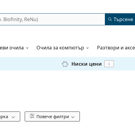
Търсене
еви очила
Очила за компютър
Разтвори и акс
Ниски цени
i
арка
Повече филтри