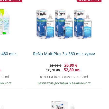
 480 ml с
ReNu MultiPlus 3 x 360 ml с кутии
26,99 €
28,98 €
.
52,80 лв.
56,70 лв.
 10 ml
0,25 €
на 10 ml
/
0,49 лв.
на 10 ml
личност
Безплатна доставка
&
в наличност