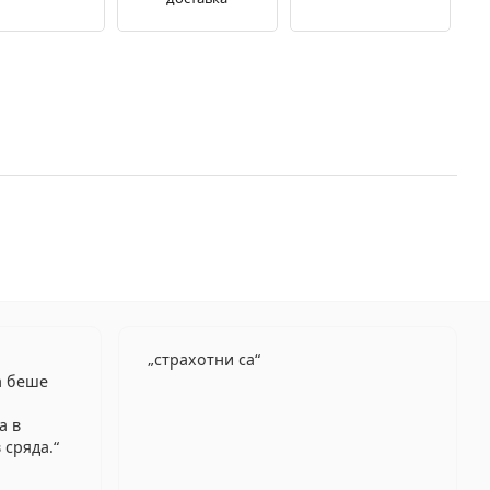
страхотни са
а беше
а в
 сряда.