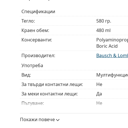
Спецификации
Тегло:
580 гр.
Краен обем:
480 ml
Консерванти:
Polyaminoprop
Boric Acid
Производител:
Bausch & Lom
Употреба
Вид:
Мултифункци
За твърди контактни лещи:
Не
За меки контактни лещи:
Да
Пътуване:
Не
Срок на годност:
Най-малко 12
Покажи повече
Използвайте след отваряне:
3 месеца