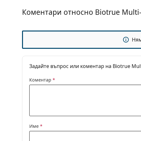
Аксесоари
Коментари относно Biotrue Multi-
Кутии в опаковка:
1
Други
Категория:
Разтвори
Ня
Аксесоари
Универсални 
Обем на кутията:
2 x 4.2 ml
Задайте въпрос или коментар на Biotrue Mult
Коментар
*
Име
*