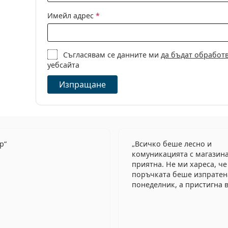
Имейл адрес
*
Съгласявам се данните ми
да бъдат обработ
уебсайта
Изпращане
ер
Всичко беше лесно и
комуникацията с магазин
приятна. Не ми хареса, че
поръчката беше изпратен
понеделник, а пристигна в