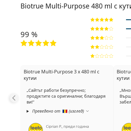
Biotrue Multi-Purpose 480 ml с ку
99 %
Biotrue Multi-Purpose 3 x 480 ml с
Biotru
кутии
кутии
Сайтът работи безупречно;
Мног
продуктите са оригинални; благодаря
Върш
ви!
забе
Преведено от
(
изглед
)
Ciprian P.
,
преди година
Рейтинг 5 от 5