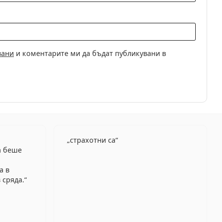
вани
и коментарите ми да бъдат публикувани в
страхотни са
а беше
а в
 сряда.