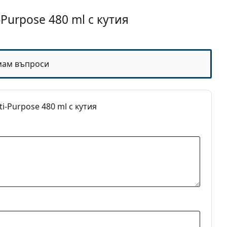
Purpose 480 ml с кутия
мам въпроси
разтвори за контактни лещи
i-Purpose 480 ml с кутия