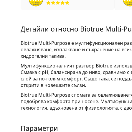
Детайли относно Biotrue Multi-Pu
Biotrue Multi-Purpose
е мултифункционалeн разт
овлажняване, изплакване и съхранение на вси
хидрогелни такива.
Мултифункционалният разтвор Biotrue използв
Смазка с pH, балансирана до ниво, сравнимо с
слой за по-голям комфорт. Също така, се подд
открити в човешките сълзи.
Biotrue Multi-Purpose спомага за овлажняванет
подобрява комфорта при носене. Мултифункци
технология, вдъхновена от физиологията, с дв
Параметри