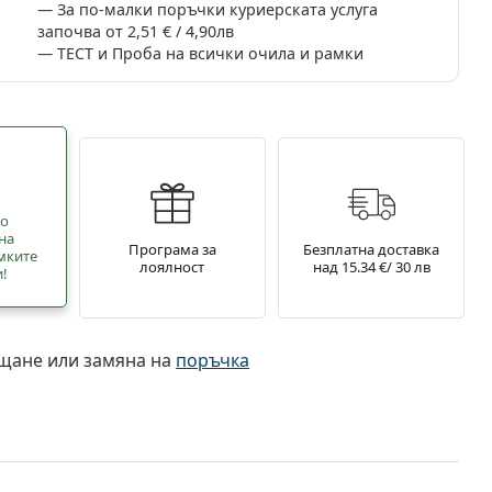
За по-малки поръчки куриерската услуга
започва от 2,51 € / 4,90лв
ТЕСТ и Проба на всички очила и рамки
но
на
Програма за
Безплатна доставка
мките
лоялност
над 15.34 €/ 30 лв
и!
ъщане или замяна на
поръчка