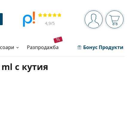
Navigation panel
Прегледи
Вие сте вписани 
Кошница
4,9
/5
есоари
разпродажба
Бонус Продукти
 ml с кутия