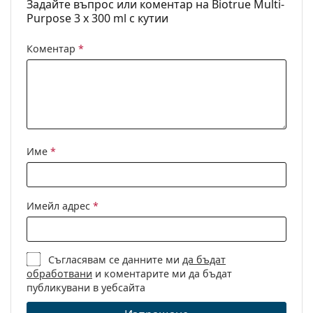
Срок на
Най-малко 17 месеца
Задайте въпрос или коментар на Biotrue Multi-
годност:
Purpose 3 x 300 ml с кутии
Използвайте
3 месеца
Коментар
*
след отваряне:
Аксесоари
Кутии в
3
опаковка:
Други
Име
*
Категория:
Разтвори
Аксесоари
Мултиопаковки с разтвори
Имейл адрес
*
Универсални разтвори за
контактни лещи
Обем на
2 x 4.2 ml
Съгласявам се данните ми
да бъдат
обработвани
и коментарите ми да бъдат
кутията:
публикувани в уебсайта