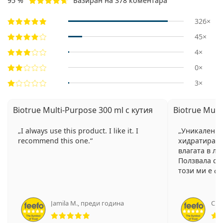
95 %
Базиран на 378 коментара
326×
45×
4×
0×
3×
Biotrue Multi-Purpose 300 ml с кутия
Biotrue Mult
I always use this product. I like it. I
Уникален р
recommend this one.
хидратира и
влагата в ле
Ползвала съ
този ми е ф
Jamila M.
,
преди година
Сим
Рейтинг 5 от 5