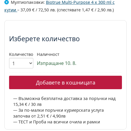
Мултиопаковки:
Biotrue Multi-Purpose 4 x 300 ml с
Persol
кутии
–
37,09 €
/
72,50 лв.
(спестявате
1,47 €
/
2,90 лв.
)
Prada
Изберете параметри
Всички марки
Изберете количество
Количество
Наличност
Изпращане 10. 8.
Добавете в кошницата
Възможна безплатна доставка за поръчки над
15,34 € / 30 лв
За по-малки поръчки куриерската услуга
започва от 2,51 € / 4,90лв
ТЕСТ и Проба на всички очила и рамки