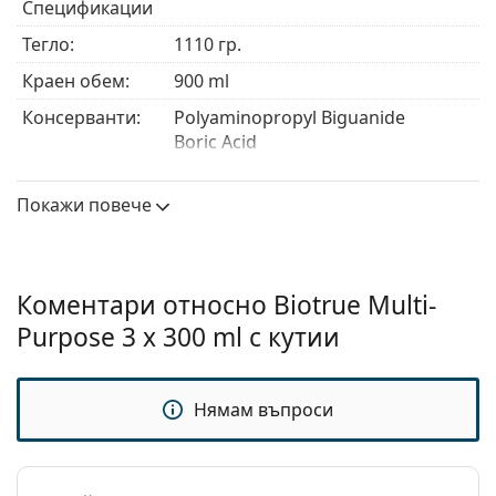
Спецификации
контактните лещи до 20 часа, което значително
подобрява комфорта при носене.
Тегло:
1110 гр.
Мултифункционалният разтвор Biotrue комбинира
Краен обем:
900 ml
уникална технология, вдъхновена от физиологията,
с двойна дезинфекционна система.
Консерванти:
Polyaminopropyl Biguanide
Boric Acid
Производител:
Bausch & Lomb
Покажи повече
Употреба
Вид:
Мултифункционален
За твърди
Не
Коментари относно Biotrue Multi-
контактни
Purpose 3 x 300 ml с кутии
лещи:
За меки
Да
контактни
Нямам въпроси
лещи:
Пътуване:
Не