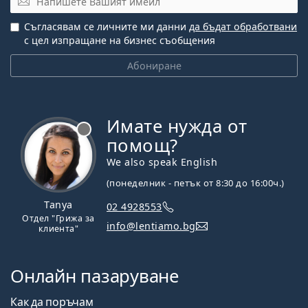
Съгласявам се личните ми данни
да бъдат обработвани
с цел изпращане на бизнес съобщения
Абониране
Имате нужда от
Извън линия
помощ?
We also speak English
(понеделник - петък от 8:30 до 16:00ч.)
Tanya
02 4928553
Отдел "Грижа за
info@lentiamo.bg
клиента"
Онлайн пазаруване
Как да поръчам