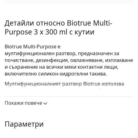
Детайли относно Biotrue Multi-
Purpose 3 x 300 ml с кутии
Biotrue Multi-Purpose
е
мултифункционалeн разтвор, предназначен за
почистване, дезинфекция, овлажняване, изплакване
и съхранение на всички меки контактни лещи,
включително силикон-хидрогелни такива.
Мултифункционалният разтвор Biotrue използва
иновативна техология, вдъхновена от биологията.
Смазка с pH, балансирана до ниво, сравнимо с
Покажи повече
естествените сълзи, покрива лещите с овлажняващ
слой за по-голям комфорт. Също така, се поддържа
активността на много полезни протеини, открити в
Параметри
човешките сълзи.
Biotrue Multi-Purpose спомага за овлажняването на