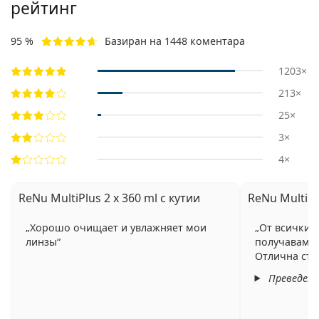
рейтинг
95 %
Базиран на 1448 коментара
1203×
213×
25×
3×
4×
ReNu MultiPlus 2 x 360 ml с кутии
ReNu MultiPlu
Хорошо очищает и увлажняет мои
От всички 
линзы
получавам н
Отлична сто
Преведен