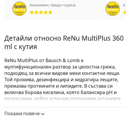
Анонимен
,
преди година
Ано
Рейтинг 5 от 5
Детайли относно ReNu MultiPlus 360
ml с кутия
ReNu MultiPlus от Bausch & Lomb е
мултифункционален разтвор за цялостна грижа,
подходящ за всички видове меки контактни лещи.
Той промива, дезинфекцира и хидратира лещите,
премахва протеините и липидите. В състава си
включва борова киселина, която балансира pH и
полоксамин, който успешно отстранява останките
от клетъчните тъкани.
Покажи повече