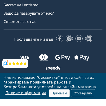
Блогът на Lentiamo
Защо да пазарувате от нас?
Свържете се с нас
Facebook
Instagram
YouTube
Linked
Последвайте ни във
Прегледи
Ние използваме "бисквитки" в този сайт, за да
Назад към началната страница
Нагоре
гарантираме правилната работа и
Lentiamo.bg е собственост и се управлява от Lentiamo s.r.o.,
безпроблмената употреба на онлайн магазина
Република Чехия
Тук сме за вас в продължение на 18 години.
Повече информация
Приемам
Отхвърлям