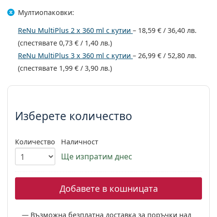
Gucci
Всички разтвори
На лин
Всички марки
Мултиопаковки:
Persol
ReNu MultiPlus 2 x 360 ml с кутии
–
18,59 €
/
36,40 лв.
Prada
(спестявате
0,73 €
/
1,40 лв.
)
ReNu MultiPlus 3 x 360 ml с кутии
–
26,99 €
/
52,80 лв.
Всички марки
(спестявате
1,99 €
/
3,90 лв.
)
Изберете параметри
Изберете количество
Количество
Наличност
Ще изпратим днес
Добавете в кошницата
Възможна безплатна доставка за поръчки над