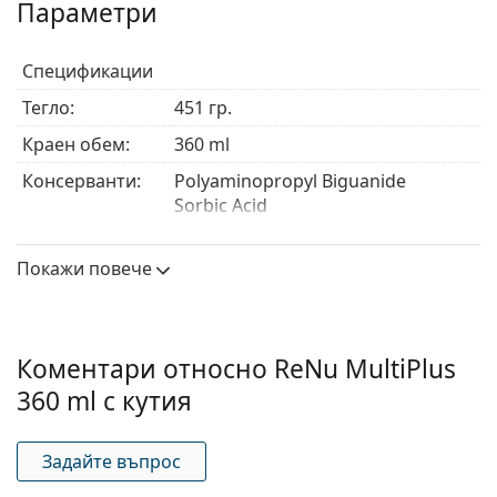
Параметри
Спецификации
Тегло:
451 гр.
Краен обем:
360 ml
Консерванти:
Polyaminopropyl Biguanide
Sorbic Acid
Edetate Disodium
Poloxamine
Покажи повече
Производител:
Bausch & Lomb
Употреба
Коментари относно ReNu MultiPlus
Вид:
Мултифункционален
360 ml с кутия
За твърди
Не
контактни
лещи:
Задайте въпрос
За меки
Да