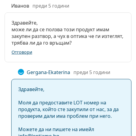
контактни
Иванов
преди 5 години
лещи:
Пътуване:
Не
Здравейте,
може ли да се ползва този продукт имам
Срок на
Най-малко 19 месеца
закупен разтвор, а чух в оптика че ги изтеглят,
годност:
трябва ли да го връщам?
Използвайте
3 месеца
Отговори
след отваряне:
Аксесоари
Gergana-Ekaterina
преди 5 години
Кутии в
1
опаковка:
Здравейте,
Други
Категория:
Разтвори
Моля да предоставите LOT номер на
Аксесоари
продукта, който сте закупили от нас, за да
проверим дали има проблем при него.
Универсални разтвори за
контактни лещи
Можете да ни пишете на имейл
Обем на
2 x 3.9 ml