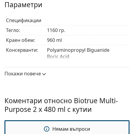
Параметри
човешките сълзи.
Biotrue Multi-Purpose спомага за овлажняването на
Спецификации
контактните лещи до 20 часа, което значително
подобрява комфорта при носене.
Тегло:
1160 гр.
Мултифункционалният разтвор Biotrue комбинира
Краен обем:
960 ml
уникална технология, вдъхновена от физиологията,
с двойна дезинфекционна система.
Консерванти:
Polyaminopropyl Biguanide
Boric Acid
Производител:
Bausch & Lomb
Покажи повече
Употреба
Вид:
Мултифункционален
За твърди
Не
Коментари относно Biotrue Multi-
контактни
Purpose 2 x 480 ml с кутии
лещи:
За меки
Да
контактни
Нямам въпроси
лещи: