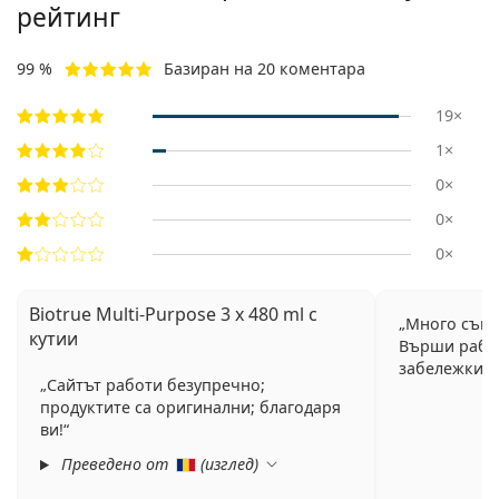
рейтинг
99 %
Базиран на 20 коментара
19×
1×
0×
0×
0×
Biotrue Multi-Purpose 3 x 480 ml с
Много съм 
кутии
Върши работ
забележки.
Сайтът работи безупречно;
продуктите са оригинални; благодаря
ви!
Преведено от
(
изглед
)