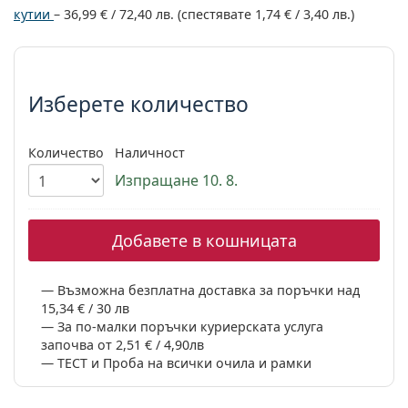
Persol
кутии
–
36,99 €
/
72,40 лв.
(спестявате
1,74 €
/
3,40 лв.
)
Prada
Изберете параметри
Всички марки
Изберете количество
Количество
Наличност
Изпращане 10. 8.
Добавете в кошницата
Възможна безплатна доставка за поръчки над
15,34 € / 30 лв
За по-малки поръчки куриерската услуга
започва от 2,51 € / 4,90лв
ТЕСТ и Проба на всички очила и рамки