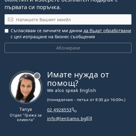
първата си поръчка.
Имейл
Съгласявам се личните ми данни
да бъдат обработвани
с цел изпращане на бизнес съобщения
Абониране
Имате нужда от
Извън линия
помощ?
We also speak English
(понеделник - петък от 8:30 до 16:00ч.)
Tanya
02 4928553
Отдел "Грижа за
info@lentiamo.bg
клиента"