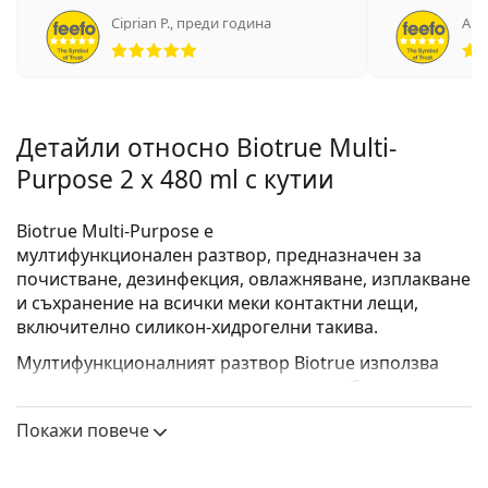
Ciprian P.
,
преди година
Ано
Рейтинг 5 от 5
Детайли относно Biotrue Multi-
Purpose 2 x 480 ml с кутии
Biotrue Multi-Purpose
е
мултифункционалeн разтвор, предназначен за
почистване, дезинфекция, овлажняване, изплакване
и съхранение на всички меки контактни лещи,
включително силикон-хидрогелни такива.
Мултифункционалният разтвор Biotrue използва
иновативна техология, вдъхновена от биологията.
Смазка с pH, балансирана до ниво, сравнимо с
Покажи повече
естествените сълзи, покрива лещите с овлажняващ
слой за по-голям комфорт. Също така, се поддържа
активността на много полезни протеини, открити в