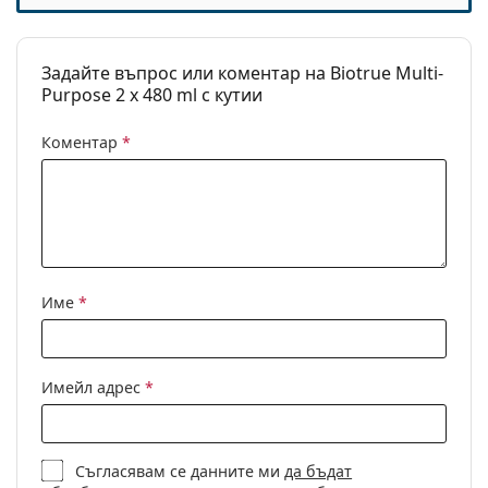
Пътуване:
Не
Срок на
Най-малко 12 месеца
Задайте въпрос или коментар на Biotrue Multi-
годност:
Purpose 2 x 480 ml с кутии
Използвайте
3 месеца
Коментар
*
след отваряне:
Аксесоари
Кутии в
2
опаковка:
Други
Име
*
Категория:
Разтвори
Аксесоари
Мултиопаковки с разтвори
Имейл адрес
*
Универсални разтвори за
контактни лещи
Обем на
2 x 4.2 ml
Съгласявам се данните ми
да бъдат