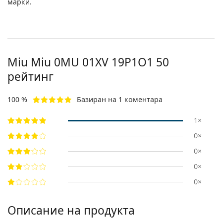
марки.
Miu Miu
0MU 01XV 19P1O1 50
рейтинг
100 %
Базиран на 1 коментара
1×
0×
0×
0×
0×
Описание на продукта