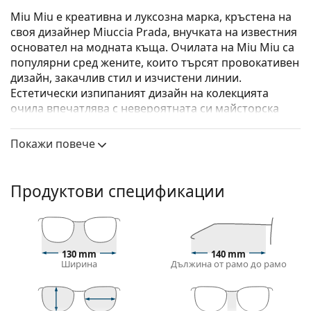
Miu Miu е креативна и луксозна марка, кръстена на
своя дизайнер Miuccia Prada, внучката на известния
основател на модната къща. Очилата на Miu Miu са
популярни сред жените, които търсят провокативен
дизайн, закачлив стил и изчистени линии.
Естетически изпипаният дизайн на колекцията
очила впечатлява с невероятната си майсторска
изработка.
Покажи повече
Miu Miu 0MU 01XV 19P1O1 50
са дамски очила.
Вижте как изглеждате с тези очила с виртуалното
огледало на Lentiamo.
Продуктови спецификации
Диоптрични очила – рамки
Кафявият цвят на рамката перфектно съвпада с
топли тонове на кожата и светлокафява, черна
130 mm
140 mm
или тъмно руса коса.
Ширина
Дължина от рамо до рамо
Правоъгълните рамки са идеален избор за тези с
овална или кръгла форма на лицето.
Рамката на очилата е изработена от ацетат,