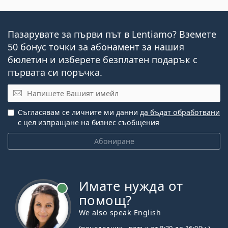
Пазарувате за първи път в Lentiamo? Вземете
50 бонус точки за абонамент за нашия
бюлетин и изберете безплатен подарък с
първата си поръчка.
Имейл
Съгласявам се личните ми данни
да бъдат обработвани
с цел изпращане на бизнес съобщения
Абониране
Имате нужда от
На линия
помощ?
We also speak English
(понеделник - петък от 8:30 до 16:00ч.)