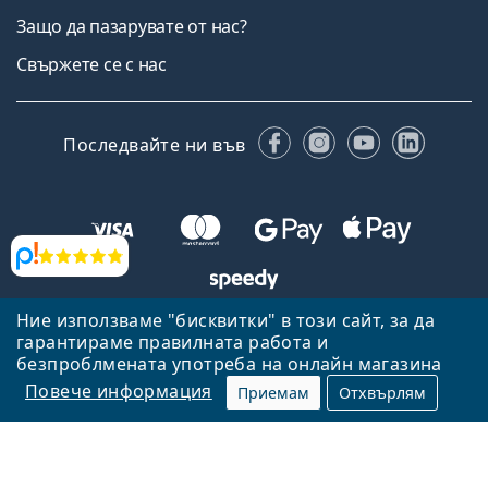
Защо да пазарувате от нас?
Свържете се с нас
Facebook
Instagram
YouTube
Linked
Последвайте ни във
Прегледи
Ние използваме "бисквитки" в този сайт, за да
Назад към началната страница
Нагоре
гарантираме правилната работа и
безпроблмената употреба на онлайн магазина
Lentiamo.bg е собственост и се управлява от Lentiamo s.r.o.,
Република Чехия
Тук сме за вас в продължение на 18 години.
Повече информация
Приемам
Отхвърлям