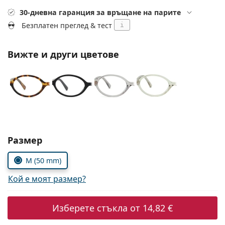
Gucci
Всички разтвори
На лин
30-дневна гаранция за връщане на парите
Всички марки
Persol
Безплатен преглед & тест
i
Prada
Вижте и други цветове
Всички марки
Изберете параметри
Размер
M (50 mm)
Кой е моят размер?
Изберете стъкла от
14,82 €