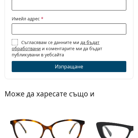
почистване:
Други
Имейл адрес
*
Пол:
Дамски
Категория:
Диоптрични очила
Съгласявам се данните ми
да бъдат
Марка:
Miu Miu
обработвани
и коментарите ми да бъдат
Код:
0MU 01XV 19P1O1 50
публикувани в уебсайта
Изпращане
Може да харесате също и