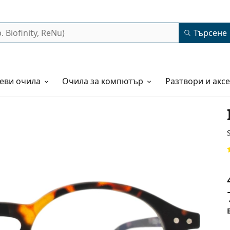
Търсене
еви очила
Очила за компютър
Разтвори и акс