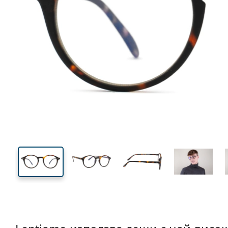
126 mm
Диаметър на стъклото
Ширин
на стъкл
42 mm
48 mm
Височина на стъклото
Ширина на стъклото