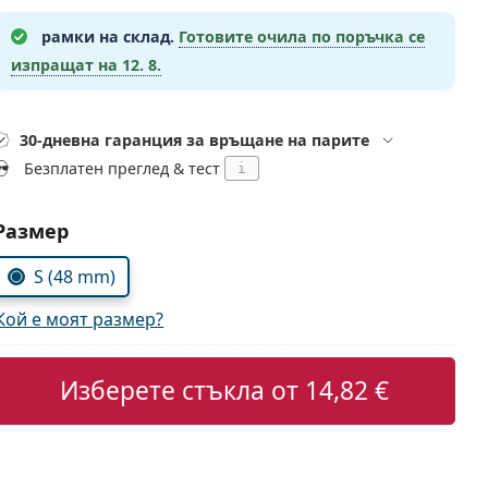
рамки на склад.
Готовите очила по поръчка се
изпращат на
12. 8.
30-дневна гаранция за връщане на парите
Безплатен преглед & тест
i
Изберете параметри
Размер
S (48 mm)
Кой е моят размер?
Изберете стъкла от
14,82 €