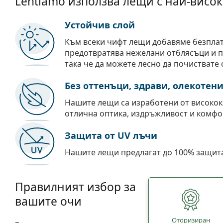
Lentiamo използва лещи с най-висок
Устойчив слой
Към всеки чифт лещи добавяме безпла
предотвратява нежелани отблясъци и пр
така че да можете лесно да почиствате 
Без оттенъци, здрави, олекотен
Нашите лещи са изработени от високок
отлична оптика, издръжливост и комфо
Защита от UV лъчи
Нашите лещи предлагат до 100% защита
Правилният избор за
вашите очи
Oторизиран