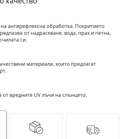
о качество
тна антирефлексна обработка. Покритието
едпазва от надраскване, вода, прах и петна,
очилата си.
и
ачествени материали, които предлагат
рт.
 от вредните UV лъчи на слънцето.