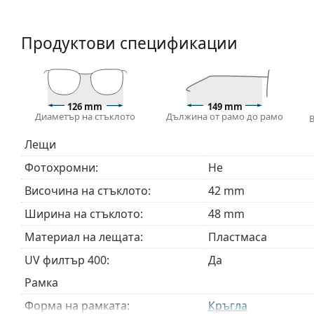
Продуктови спецификации
126 mm
149 mm
Диаметър на стъклото
Дължина от рамо до рамо
Лещи
Фотохромни:
Не
Височина на стъклото:
42 mm
Ширина на стъклото:
48 mm
Материал на лещата:
Пластмаса
UV филтър 400:
Да
Рамка
Форма на рамката:
Кръгла