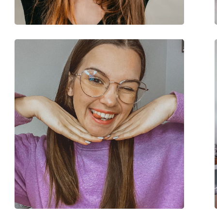
Категория:
Диоптрични очила
Очила за компютъ
Марка:
Izipizi
Код:
Screen #D Tortoise