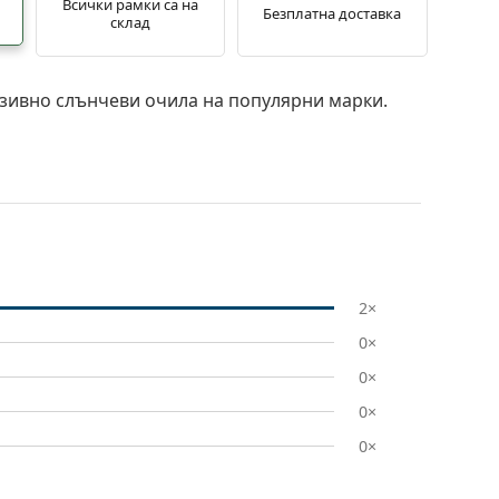
Всички рамки са на
Безплатна доставка
склад
зивно слънчеви очила на популярни марки.
2×
0×
0×
0×
0×