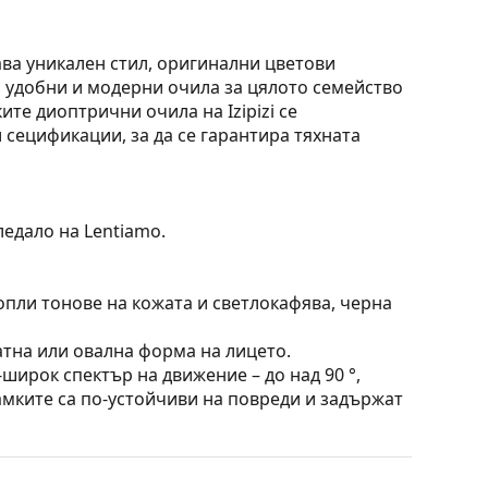
тава уникален стил, оригинални цветови
и, удобни и модерни очила за цялото семейство
те диоптрични очила на Izipizi се
 сецификации, за да се гарантира тяхната
ледало на Lentiamo.
опли тонове на кожата и светлокафява, черна
атна или овална форма на лицето.
широк спектър на движение – до над 90 °,
амките са по-устойчиви на повреди и задържат
е повече модели или разгледайте нашето
избора.