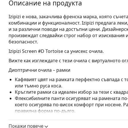
Описание на продукта
Izipizi е нова, закачлива френска марка, която съче
комбинации и функционалност. Izipizi предлага лек
и за различни поводи на достъпни цени. Дизайнерски
произвеждат следвайки строг набор от изисквания и
безопасност.
Izipizi Screen #D Tortoise
са унисекс очила.
Вижте как изглеждате с тези очила с виртуалното ог
Диоптрични очила – рамки
Кафявият цвят на рамката перфектно съвпада с т
или тъмно руса коса.
Кръглите рамки са идеален избор за тези с квадр
Флексибилните панти осигуряват на рамената по-
което осигурява по-висок комфорт при носене. Р
правилна форма по-дълго.
Разгледайте пълната ни гама
очила
, за да намерит
Покажи повече
ръководство за очила
, ако имате нужда от помощ с 