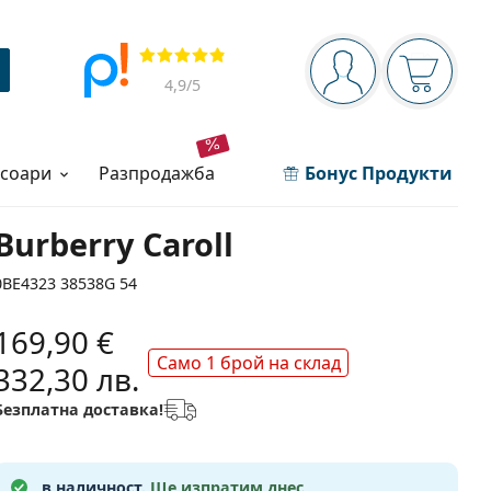
Navigation panel
Прегледи
Вие сте вписани 
Кошница
4,9
/5
есоари
разпродажба
Бонус Продукти
Burberry Caroll
0BE4323 38538G 54
169,90 €
Само 1 брой на склад
332,30 лв.
Безплатна доставка!
в наличност.
Ще изпратим днес