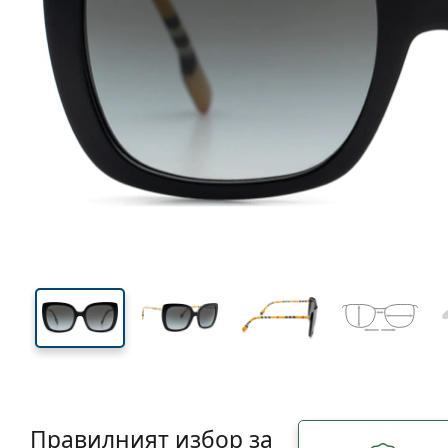
130 mm
Ширина
Ширин
на стъкл
46 mm
54 mm
Височина на стъклото
Ширина на стъклото
Правилният избор за