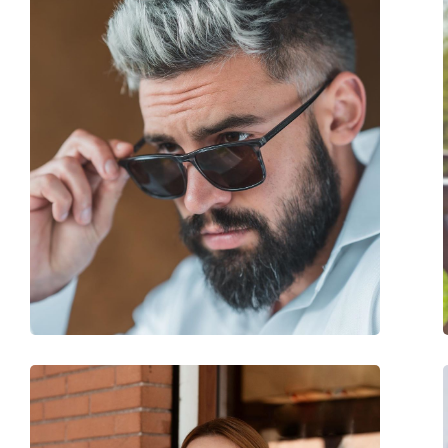
Форма на рамката:
Квадратна
Цвят на рамката:
Черен
Материал на рамката:
Пластмаса
Размер:
M
Ширина:
130 mm
Дължина на рамото:
140 mm
Ширина на моста:
20 mm
Тегло:
200 гр.
Регулируеми подложки за нос:
Не
Аксесоари
Кутия:
Да
Кърпичка за почистване:
Да
Други
Пол:
Дамски