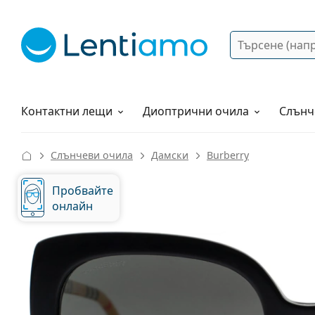
Търсене
Вход
Web навигация
Разтвори
Как да поръчам?
Контактни лещи
Диоптрични очила
Слънч
Слънчеви очила
Дамски
Burberry
Пробвайте
онлайн