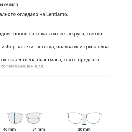
и очила.
алното огледало на Lentiamo.
дни тонове на кожата и светло руса, светло
 избор за тези с кръгла, овална или триъгълна
сококачествена пластмаса, която предлага
ахотен външен вид.
персонализирани лещи с различни
, без да влияят на контраста или да
тепенно оцветяване от горе надолу, като долната
ък в горната част позволява филтриране на
к в долната част осигурява достатъчна
46 mm
54 mm
20 mm
о-добра ориентация в пространството и е