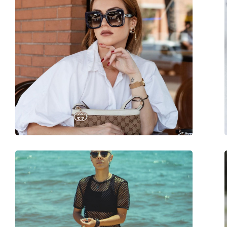
Категория:
Слънчеви очила
Марка:
Burberry
Предназначение:
Мода
Код:
0BE4323 38538G 54
С възможност за диоптри:
Да