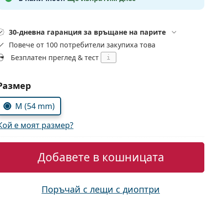
30-дневна гаранция за връщане на парите
Повече от 100 потребители закупиха това
Безплатен преглед & тест
i
Изберете параметри
Размер
M (54 mm)
Кой е моят размер?
Добавете в кошницата
Поръчай с лещи с диоптри