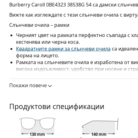
Burberry Caroll 0BE4323 38538G 54
са дамски слънчев
Вижте как изглеждате с тези слънчеви очила с вирту
Слънчеви очила – рамки
Черният цвят на рамката перфектно съвпада с хла
кестенява или черна коса.
Квадратните рамки за слънчеви очила
са идеален
форма на лицето.
Рамката на слънчевите очила е изработена от ви
висока издръжливост, удобство при носене и стр
Оригиналните лещи могат да бъдат заменени с 
характеристики, с или без рецепта.
Покажи повече
Слънчеви очила – стъкла
Сивите лещи намаляват интензитета на светлината
Продуктови спецификации
изкривяват цветовете.
Слънчевите очила имат
градиентни лещи
, с пос
част на лещите е най-светла. Най-тъмният оттен
пряката слънчева светлина, а по-светлият оттенъ
130 mm
140 mm
видимост. Тази обработка на лещите осигурява п