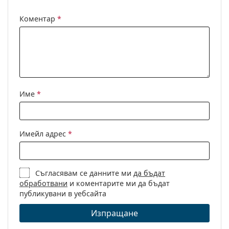
Категория:
Слънчеви очила
Коментар
*
Марка:
Versace
Предназначение:
Мода
Код:
0VE4403 535087 57
Име
*
Имейл адрес
*
Съгласявам се данните ми
да бъдат
обработвани
и коментарите ми да бъдат
публикувани в уебсайта
Изпращане