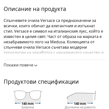
Описание на продукта
Слънчевите очила Versace са предназначени за
всички, които обичат да елегантния и изтъкнат
стил. Versace е символ на италианския лукс, който е
известен в целия свят. Част от образа на марката е
незабравимото лого на Medusa. Колекцията от
слънчеви очила Versace съчетава модерни
технологии на изработка с ненадминато качество и
луксозен дизайн.
Покажи повече
Versace 0VE 4403 535087 57
са дамски слънчеви
очила.
Слънчеви очила – рамки
Продуктови спецификации
Зеленият цвят на рамката идеално съвпада с
хладни тонове на кожата и тъмнокафява, черна
или червена коса.
Квадратните рамки за слънчеви очила
са
140 mm
140 mm
Ширина
Дължина на рамото
идеален избор за тези с кръгла, овална или