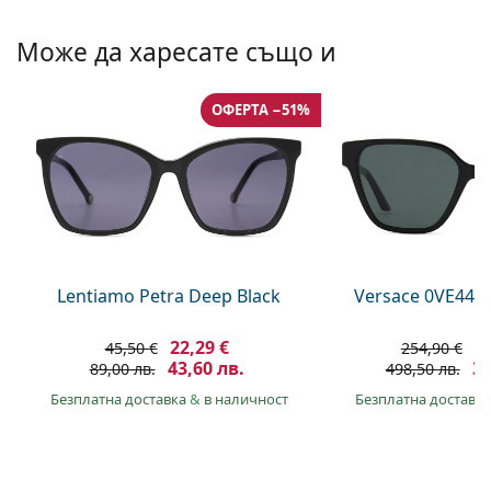
Persol
Може да харесате също и
Prada
Всички марки
ОФЕРТА −51%
Lentiamo Petra Deep Black
Versace 0VE447
22,29 €
2
45,50 €
254,90 €
43,60 лв.
39
89,00 лв.
498,50 лв.
Безплатна доставка
&
в наличност
Безплатна доставк