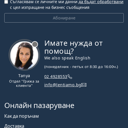
Съгласявам се личните ми данни
да бъдат обработвани
с цел изпращане на бизнес съобщения
Абониране
Имате нужда от
Извън линия
помощ?
We also speak English
(понеделник - петък от 8:30 до 16:00ч.)
Tanya
02 4928553
Отдел "Грижа за
info@lentiamo.bg
клиента"
Онлайн пазаруване
Как да поръчам
Доставка