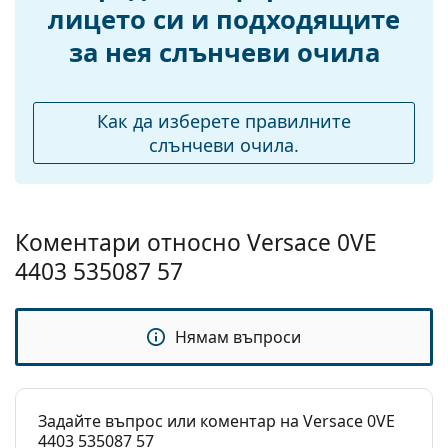
лицето си и подходящите
Дължина на
140 mm
за нея слънчеви очила
рамото:
Ширина на
20 mm
моста:
Как да изберете правилните
Тегло:
388 гр.
слънчеви очила.
Регулируеми
Не
подложки за нос:
Флексибилни
Не
Коментари относно Versace 0VE
панти:
4403 535087 57
Аксесоари
Кутия:
Да
Нямам въпроси
Кърпичка за
Да
почистване:
Други
Задайте въпрос или коментар на Versace 0VE
Пол:
Дамски
4403 535087 57