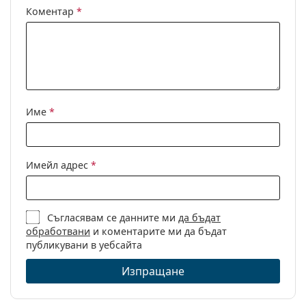
Предназначение:
Мода
Коментар
*
Код:
RB4396 667771 57
С възможност за
Да
диоптри:
Име
*
Имейл адрес
*
Съгласявам се данните ми
да бъдат
обработвани
и коментарите ми да бъдат
публикувани в уебсайта
Изпращане