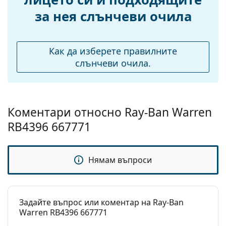
Ширина на
20 mm
за нея слънчеви очила
моста:
Тегло:
130 гр.
Регулируеми
Не
Как да изберете правилните
подложки за нос:
слънчеви очила.
Флексибилни
Не
панти:
Аксесоари
Коментари относно Ray-Ban Warren
Кутия:
Да
RB4396 667771
Кърпичка за
Да
почистване:
Нямам въпроси
Други
Пол:
Unisex
Категория:
Слънчеви очила
Задайте въпрос или коментар на Ray-Ban
Warren RB4396 667771
Марка:
Ray-Ban