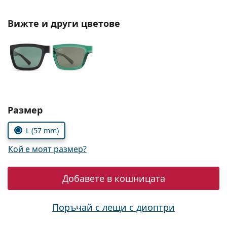
Persol
Вижте и други цветове
Prada
Всички марки
Изберете параметри
Размер
L (57 mm)
Кой е моят размер?
Добавете в кошницата
Поръчай с лещи с диоптри