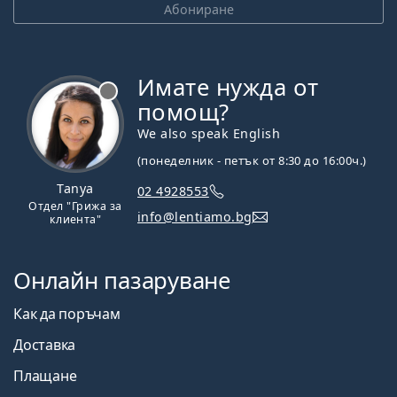
Абониране
Имате нужда от
Извън линия
помощ?
We also speak English
(понеделник - петък от 8:30 до 16:00ч.)
Tanya
02 4928553
Отдел "Грижа за
info@lentiamo.bg
клиента"
Онлайн пазаруване
Как да поръчам
Доставка
Плащане