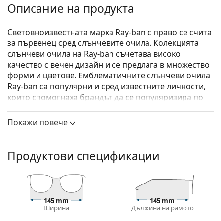
Описание на продукта
Световноизвестната марка Ray-ban с право се счита
за първенец сред слънчевите очила. Колекцията
слънчеви очила на Ray-ban съчетава високо
качество с вечен дизайн и се предлага в множество
форми и цветове. Емблематичните слънчеви очила
Ray-ban са популярни и сред известните личности,
които спомогнаха брандът да се популяризира по
цял свят.
Покажи повече
Ray-Ban Warren RB4396 667771
са унисекс слънчеви
очила.
Вижте как изглеждате с тези слънчеви очила с
Продуктови спецификации
виртуалното огледало на Lentiamo.
Слънчеви очила – рамки
Черният цвят на рамката перфектно съвпада с
145 mm
145 mm
хладни тонове на кожата и светло руса, светло
Ширина
Дължина на рамото
кестенява или черна коса.