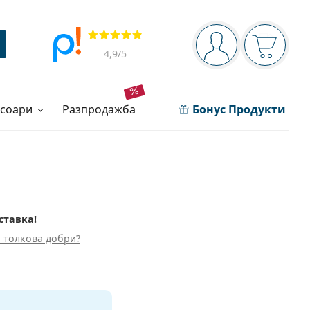
Navigation panel
Прегледи
Вие сте вписани 
Кошница
4,9
/5
есоари
разпродажба
Бонус Продукти
ставка!
 толкова добри?