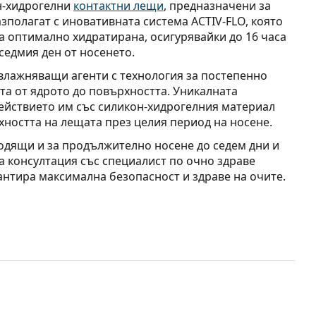
н-хидрогелни
контактни лещи
, предназначени за
зполагат с иновативната система ACTIV-FLO, която
а оптимално хидратирана, осигурявайки до 16 часа
седмия ден от носенето.
влажняващи агенти с технология за постепенно
та от ядрото до повърхността. Уникалната
ействието им със силикон-хидрогелния материал
ността на лещата през целия период на носене.
ходящи и за продължително носене до седем дни и
а консултация със специалист по очно здраве
антира максимална безопасност и здраве на очите.
n A е високопропусклив силикон-хидрогел, който
ата, допринасяйки за по-ясно зрение и по-голям