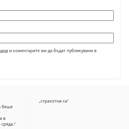
вани
и коментарите ми да бъдат публикувани в
страхотни са
а беше
а в
 сряда.