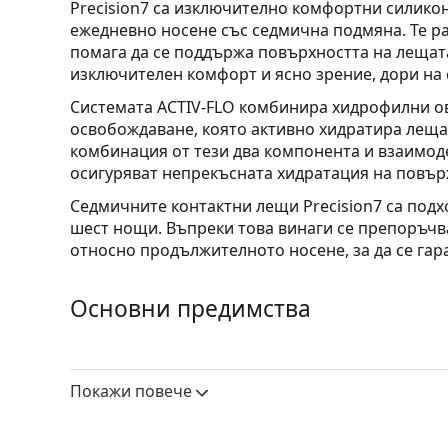
Precision7 са изключително комфортни силико
ежедневно носене със седмична подмяна. Те ра
помага да се поддържа повърхността на лещат
изключителен комфорт и ясно зрение, дори на 
Системата ACTIV-FLO комбинира хидрофилни о
освобождаване, която активно хидратира леща
комбинация от тези два компонента и взаимод
осигуряват непрекъсната хидратация на повърх
Седмичните контактни лещи Precision7 са под
шест нощи. Въпреки това винаги се препоръчв
относно продължителното носене, за да се гар
Основни предимства
Какви предимства предлагат Precision7?
Висока кислородопропускливост
– Serafilco
Покажи повече
подобрява притока на кислород към роговиц
комфорт.