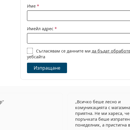
Име
*
Имейл адрес
*
Съгласявам се данните ми
да бъдат обработ
уебсайта
Изпращане
ер
Всичко беше лесно и
комуникацията с магазин
приятна. Не ми хареса, че
поръчката беше изпратен
понеделник, а пристигна в