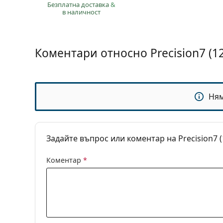
Безплатна доставка
&
Сферични и 
в наличност
Седмични ле
Коментари относно Precision7 (1
Ня
Задайте въпрос или коментар на Precision7 
Коментар
*