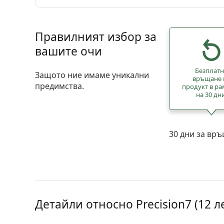
Правилният избор за
вашите очи
Безплат
Защото ние имаме уникални
връщане 
предимства.
продукт в ра
на 30 дн
30 дни за вр
Детайли относно Precision7 (12 