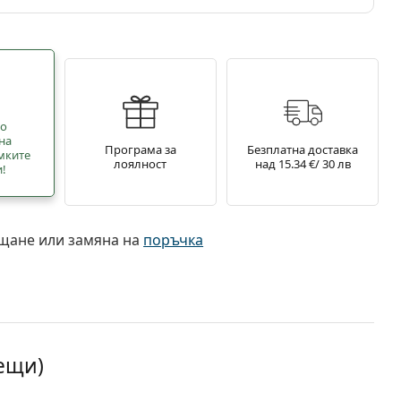
но
на
Програма за
Безплатна доставка
мките
лоялност
над 15.34 €/ 30 лв
и!
ъщане или замяна на
поръчка
лещи)