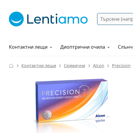
Търсене
Вход
Web навигация
Разтвори
Как да поръчам?
Контактни лещи
Диоптрични очила
Слънч
Контактни лещи
Седмични
Alcon
Precision