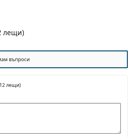
асферични лещи
щи
2 лещи)
мам въпроси
(12 лещи)