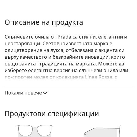
Описание на продукта
Слънчевите очила от Prada са стилни, елегантни и
неостаряващи. Световноизвестната марка е
олицетворение на лукса, отбелязана с акцента си
върху качеството и безкрайните иновации, които
също зачитат традицията на марката. Можете да
изберете елегантна версия на слънчеви очила или
по-спортен модел от колекцията Linea Rossa, с
отличителната червена ивица. Какъвто и стил да
изберете, със слънчевите очила Prada винаги ще
Покажи повече
бъдете уникални и изключителни.
Prada Linea Rossa 0PS 50ZS 1BC09U 65
са мъжки
Продуктови спецификации
слънчеви очила.
Вижте как изглеждате с тези слънчеви очила с
виртуалното огледало на Lentiamo.