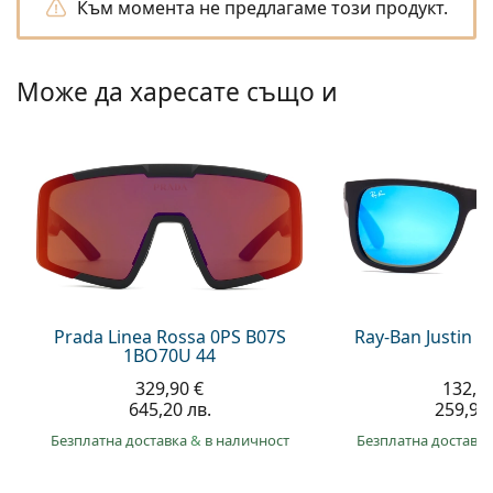
Gucci
Към момента не предлагаме този продукт.
Всички разтвори
На лин
Всички марки
Persol
Може да харесате също и
Prada
Всички марки
Prada Linea Rossa 0PS B07S
Ray-Ban Justin 
1BO70U 44
329,90 €
132,9
645,20 лв.
259,90 
Безплатна доставка
&
в наличност
Безплатна доставк