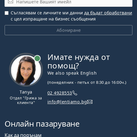
Съгласявам се личните ми данни
да бъдат обработвани
с цел изпращане на бизнес съобщения
Абониране
Имате нужда от
На линия
помощ?
We also speak English
(понеделник - петък от 8:30 до 16:00ч.)
Tanya
02 4928553
Отдел "Грижа за
info@lentiamo.bg
клиента"
Онлайн пазаруване
Как да поръчам