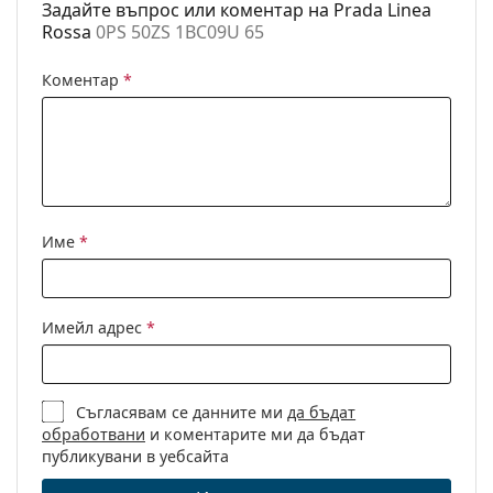
Задайте въпрос или коментар на Prada Linea
Rossa
0PS 50ZS 1BC09U 65
Марка:
Prada Linea Rossa
Предназначение:
Мода
Коментар
*
Код:
0PS 50ZS 1BC09U 65
Име
*
Имейл адрес
*
Съгласявам се данните ми
да бъдат
обработвани
и коментарите ми да бъдат
публикувани в уебсайта