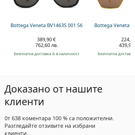
Bottega Veneta BV1463S 001 56
Bottega Veneta B
389,90 €
224,9
762,60 лв.
439,90 
Безплатна доставка
&
в наличност
Безплатна доставк
Доказано от нашите
клиенти
0т 638 коментара 100 % са положителни.
Разгледайте отзивите на избрани
клиенти.