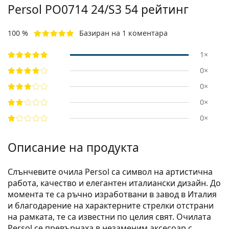
Persol
PO0714 24/S3 54
рейтинг
100 %
Базиран на 1 коментара
1×
0×
0×
0×
0×
Описание на продукта
Слънчевите очила Persol са символ на артистична
работа, качество и елегантен италиански дизайн. До
момента те са ръчно изработвани в завод в Италия
и благодарение на характерните стрелки отстрани
на рамката, те са известни по целия свят. Очилата
Persol се превърнаха в незаменим аксесоар с