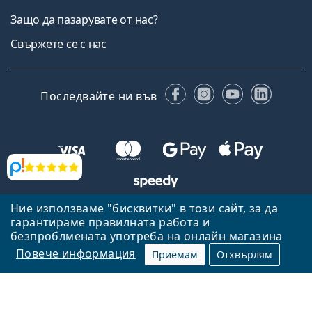
Защо да пазарувате от нас?
Свържете се с нас
Facebook
Instagram
YouTube
Linked
Последвайте ни във
Прегледи
Ние използваме "бисквитки" в този сайт, за да
Назад към началната страница
Нагоре
гарантираме правилната работа и
безпроблмената употреба на онлайн магазина
Lentiamo.bg е собственост и се управлява от Lentiamo s.r.o.,
Република Чехия
Тук сме за вас в продължение на 18 години.
Повече информация
Приемам
Отхвърлям