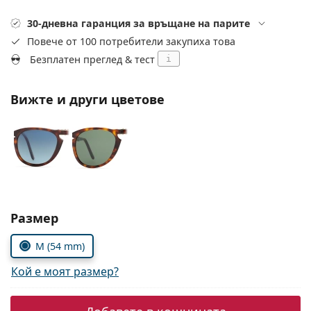
Persol
30-дневна гаранция за връщане на парите
Prada
Повече от 100 потребители закупиха това
Безплатен преглед & тест
i
Всички марки
Вижте и други цветове
Изберете параметри
Размер
M (54 mm)
Кой е моят размер?