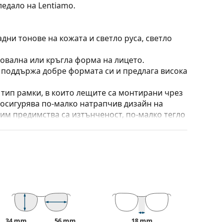
ледало на Lentiamo.
дни тонове на кожата и светло руса, светло
 овална или кръгла форма на лицето.
о поддържа добре формата си и предлага висока
тип рамки, в които лещите са монтирани чрез
 осигурява по-малко натрапчив дизайн на
 им предимства са изтънченост, по-малко тегло
само с половина рамка. Най-подходящите лещи
изтънени лещи с индекс над 1,5 или лещи,
 преместване на позицията и комфортното
адаптират към формата на носа и по този начин
ирането на подложките за нос винаги трябва да
ти повреда или счупване, причинени от
34 mm
56 mm
18 mm