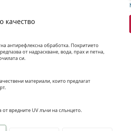
о качество
тна антирефлексна обработка. Покритието
едпазва от надраскване, вода, прах и петна,
очилата си.
и
ачествени материали, които предлагат
рт.
 от вредните UV лъчи на слънцето.