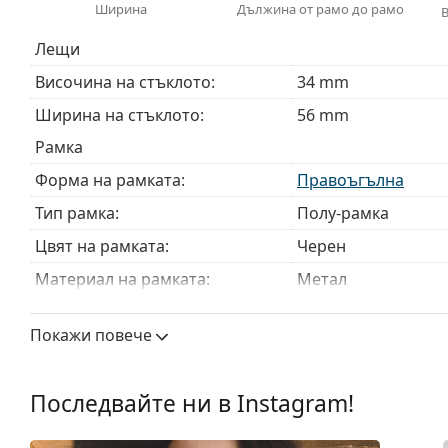
Ширина
Дължина от рамо до рамо
Доставяме диоптричните очила в оригиналния им
или торбичката и дизайнът могат да варират.
Лещи
Кърпичката за почистване, доставяна с очилата, 
Височина на стъклото:
34 mm
модели могат да бъдат доставяни с торбичка от п
Ширина на стъклото:
56 mm
Разгледайте пълната ни гама
очила
, за да намерит
ръководство за очила
, ако имате нужда от помощ с 
Рамка
Това е медицинско устройство. Прочетете инструкц
Форма на рамката:
Правоъгълна
Тип рамка:
Полу-рамка
Цвят на рамката:
Черен
Материал на рамката:
Метал
Размер:
M
Покажи повече
Ширина:
134 mm
Дължина от рамо до рамо:
140 mm
Последвайте ни в Instagram!
Ширина на моста:
18 mm
Тегло:
195 гр.