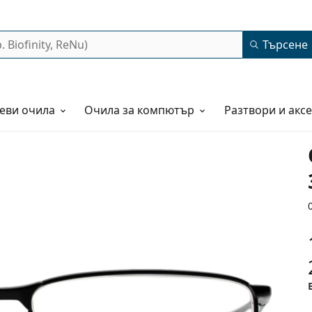
Търсене
еви очила
Очила за компютър
Разтвори и акс