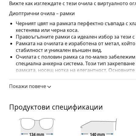
Вижте как изглеждате с тези очила с виртуалното ог
Диоптрични очила – рамки
Черният цвят на рамката перфектно съвпада с хла
кестенява или черна коса.
Правоъгълните рамки са идеален избор за тези с
Рамката на очилата е изработена от метал, койт
стабилност и уникален външен вид.
Очилата с половин рамка са по-малко забележим 
специална анкерна система. Този тип закрепване
рамката, носещ нотка на елегантност. Основните
и достатъчна твърдост, въпреки че разполагат 
за този тип очила са лещите с висок индекс, т.е.
Покажи повече
направени от Trivex.
Регулируемите подложки за нос позволяват леко
прилягане на очилата. Подложките за нос ще се 
Продуктови спецификации
ще осигурят по-голям комфорт при носене. Регул
се извършва от опитен оптик, за да се предотвра
непрофесионално боравене.
Аксесоари
134 mm
140 mm