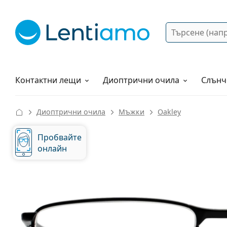
Търсене
Вход
Web навигация
Разтвори
Как да поръчам?
Контактни лещи
Диоптрични очила
Слънч
Диоптрични очила
Мъжки
Oakley
Пробвайте
онлайн