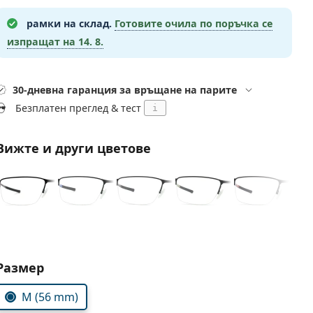
рамки на склад.
Готовите очила по поръчка се
изпращат на
14. 8.
30-дневна гаранция за връщане на парите
Безплатен преглед & тест
i
Вижте и други цветове
Изберете параметри
Размер
M (56 mm)