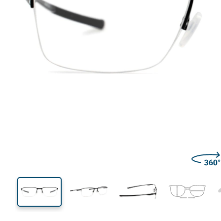
134 mm
Ширина
Ширин
на стъкл
34 mm
56 mm
Височина на стъклото
Ширина на стъклото