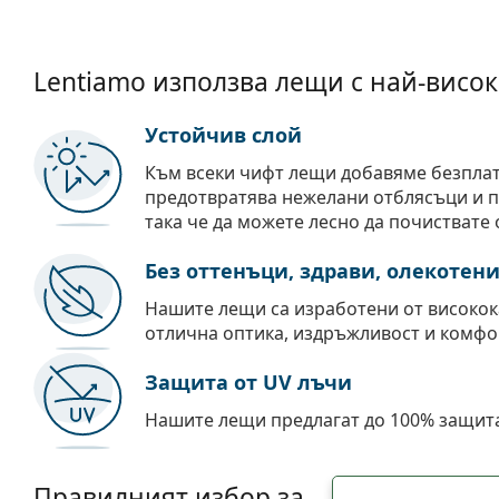
Lentiamo използва лещи с най-висок
Устойчив слой
Към всеки чифт лещи добавяме безпла
предотвратява нежелани отблясъци и пр
така че да можете лесно да почиствате 
Без оттенъци, здрави, олекотен
Нашите лещи са изработени от високок
отлична оптика, издръжливост и комфо
Защита от UV лъчи
Нашите лещи предлагат до 100% защита
Правилният избор за