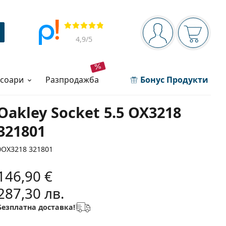
Navigation panel
Прегледи
Вие сте вписани 
Кошница
4,9
/5
есоари
разпродажба
Бонус Продукти
Oakley Socket 5.5 OX3218
321801
0OX3218 321801
146,90 €
287,30 лв.
Безплатна доставка!