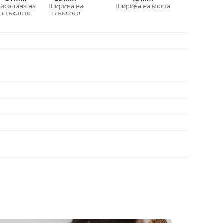
Височина на
Ширина на
Ширина на моста
 калъф/текстилна торбичка. Цветът на калъфа
стъклото
стъклото
е идеална за почистване и грижа за тях. Някои
лат вместо с кърпа.
е повече модели или разгледайте нашето
избора.
иите преди употреба.