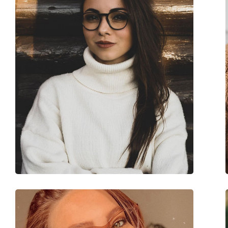
Регулируеми подложки за нос:
Да
Клип-он:
Не
Аксесоари
Кутия:
Да
Кърпичка за почистване:
Да
Други
Пол:
Мъжки
Категория:
Диоптрични очила
Марка:
Oakley
Код:
0OX3218 321801