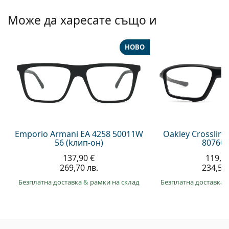
Може да харесате също и
НОВО
Emporio Armani EA 4258 50011W
Oakley Crosslin
56 (kлип-он)
807607
137,90 €
119,9
269,70 лв.
234,50 
Безплатна доставка
&
рамки на склад
Безплатна доставка