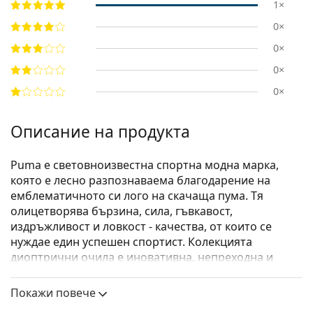
1×
0×
0×
0×
0×
Описание на продукта
Puma е световноизвестна спортна модна марка,
която е лесно разпознаваема благодарение на
емблематичното си лого на скачаща пума. Тя
олицетворява бързина, сила, гъвкавост,
издръжливост и ловкост - качества, от които се
нуждае един успешен спортист. Колекцията
диоптрични очила е иновативна, непреходна и
напълно функционална.
Покажи повече
Puma PE0027O 001 56
са мъжки очила.