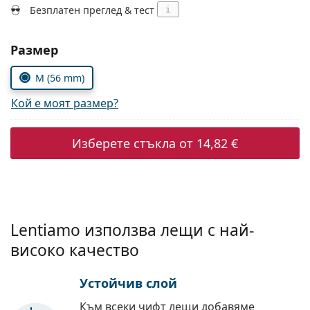
Persol
Безплатен преглед & тест
i
Prada
Изберете параметри
Размер
Всички марки
M (56 mm)
Кой е моят размер?
Изберете стъкла от
14,82 €
Lentiamo използва лещи с най-
високо качество
Устойчив слой
Към всеки чифт лещи добавяме