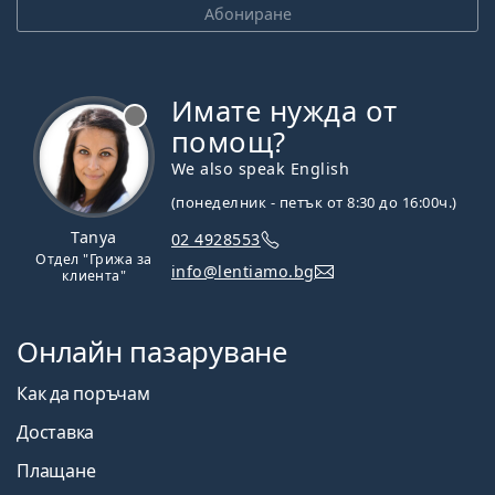
Абониране
Имате нужда от
Извън линия
помощ?
We also speak English
(понеделник - петък от 8:30 до 16:00ч.)
Tanya
02 4928553
Отдел "Грижа за
info@lentiamo.bg
клиента"
Онлайн пазаруване
Как да поръчам
Доставка
Плащане