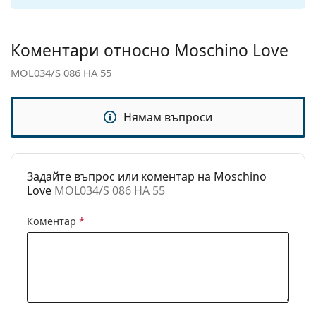
Кутия:
Да
Кърпичка за
Да
Коментари относно Moschino Love
почистване:
MOL034/S 086 HA 55
Други
Пол:
Дамски
Нямам въпроси
Категория:
Слънчеви очила
Марка:
Moschino Love
Задайте въпрос или коментар на Moschino
Предназначение:
Мода
Love
MOL034/S 086 HA 55
Код:
MOL034/S 086 HA 55
Коментар
*