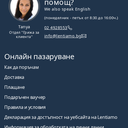
помощ?
We also speak English
(понеделник - петък от 8:30 до 16:00ч.)
Tanya
02 4928553
Отдел "Грижа за
info@lentiamo.bg
клиента"
Онлайн пазаруване
Как да поръчам
Доставка
Плащане
Подаръчен ваучер
Правила и условия
Декларация за достъпност на уебсайта на Lentiamo
Информация за обработката на лични данни