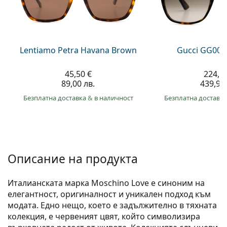
Persol
Prada
Всички марки
Lentiamo Petra Havana Brown
Gucci GG002
45,50 €
224,9
89,00 лв.
439,90 
Безплатна доставка
&
в наличност
Безплатна доставк
Описание на продукта
Италианската марка Moschino Love е синоним на
елегантност, оригиналност и уникален подход към
модата. Едно нещо, което е задължително в тяхната
колекция, е червеният цвят, който символизира