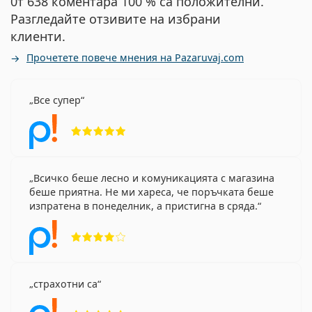
0т 638 коментара 100 % са положителни.
Разгледайте отзивите на избрани
клиенти.
Прочетете повече мнения на Pazaruvaj.com
Все супер
Рейтинг 5 от 5
Всичко беше лесно и комуникацията с магазина
беше приятна. Не ми хареса, че поръчката беше
изпратена в понеделник, а пристигна в сряда.
Рейтинг 4 от 5
страхотни са
Рейтинг 5 от 5