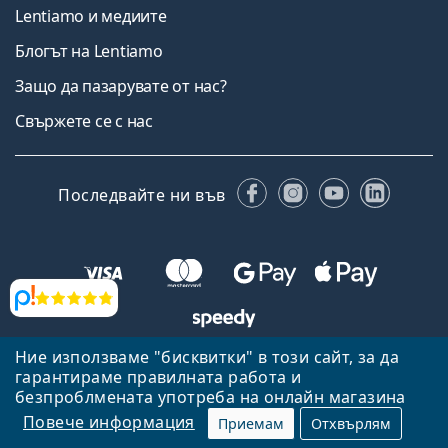
Lentiamo и медиите
Блогът на Lentiamo
Защо да пазарувате от нас?
Свържете се с нас
Facebook
Instagram
YouTube
Linked
Последвайте ни във
Прегледи
Ние използваме "бисквитки" в този сайт, за да
Назад към началната страница
Нагоре
гарантираме правилната работа и
Lentiamo.bg е собственост и се управлява от Lentiamo s.r.o.,
безпроблмената употреба на онлайн магазина
Република Чехия
Тук сме за вас в продължение на 18 години.
Повече информация
Приемам
Отхвърлям