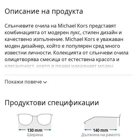
Описание на продукта
Слънчевите очила на Michael Kors представят
комбинацията от модерен лукс, стилен дизайн и
качествено изпълнение. Michael Kors е уважаван
моден дизайнер, който е популярен сред много
известни личности. Колекцията от слънчеви очила
олицетворява смесица от естествена красота и
елегантност, което я прави идеалният моден
аксесоар за тези, които харесват изключителната
комбинация от уникален стил, цветове и качествени
Покажи повече
материали.
Michael Kors San Marino MK2163 392611 52
са дамски
Продуктови спецификации
слънчеви очила.
Вижте как изглеждате с тези слънчеви очила с
виртуалното огледало на Lentiamo.
Слънчеви очила – рамки
130 mm
140 mm
Ширина
Дължина на рамото