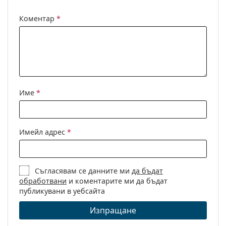
Предназначение:
Мода
Коментар
*
Код:
MK2163 392611 52
Име
*
Имейл адрес
*
Съгласявам се данните ми
да бъдат
обработвани
и коментарите ми да бъдат
публикувани в уебсайта
Изпращане