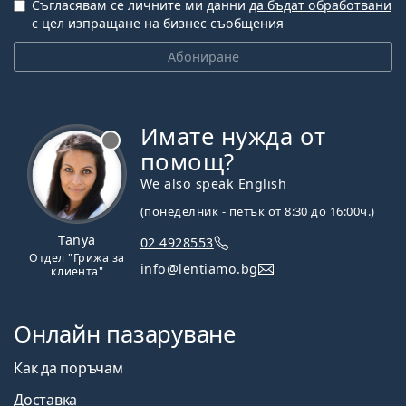
Съгласявам се личните ми данни
да бъдат обработвани
с цел изпращане на бизнес съобщения
Абониране
Имате нужда от
Извън линия
помощ?
We also speak English
(понеделник - петък от 8:30 до 16:00ч.)
Tanya
02 4928553
Отдел "Грижа за
info@lentiamo.bg
клиента"
Онлайн пазаруване
Как да поръчам
Доставка