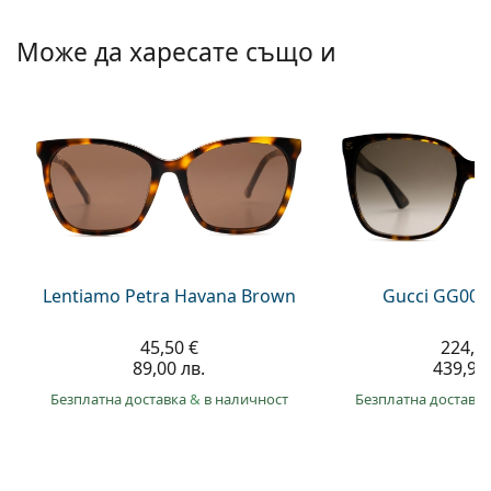
Persol
Може да харесате също и
Prada
Всички марки
Lentiamo Petra Havana Brown
Gucci GG002
45,50 €
224,9
89,00 лв.
439,90 
Безплатна доставка
&
в наличност
Безплатна доставк