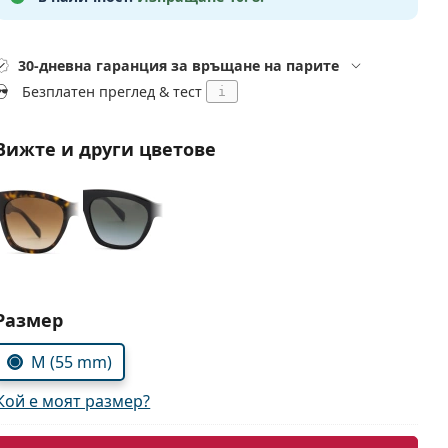
30-дневна гаранция за връщане на парите
Безплатен преглед & тест
i
Вижте и други цветове
Изберете параметри
Размер
M (55 mm)
Кой е моят размер?