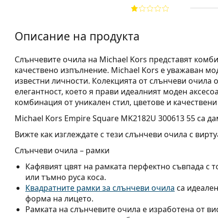
Описание на продукта
Слънчевите очила на Michael Kors представят комби
качествено изпълнение. Michael Kors е уважаван мо
известни личности. Колекцията от слънчеви очила о
елегантност, което я прави идеалният моден аксесоа
комбинация от уникален стил, цветове и качествени
Michael Kors Empire Square MK2182U 300613 55
са да
Вижте как изглеждате с тези слънчеви очила с вирту
Слънчеви очила – рамки
Кафявият цвят на рамката перфектно съвпада с т
или тъмно руса коса.
Квадратните рамки за слънчеви очила
са идеален
форма на лицето.
Рамката на слънчевите очила е изработена от ви