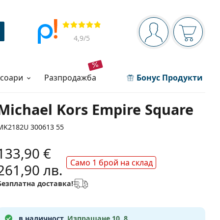
Navigation panel
Прегледи
Вие сте вписани 
Кошница
4,9
/5
есоари
разпродажба
Бонус Продукти
Michael Kors Empire Square
MK2182U 300613 55
133,90 €
Само 1 брой на склад
261,90 лв.
Безплатна доставка!
в наличност.
Изпращане 10. 8.