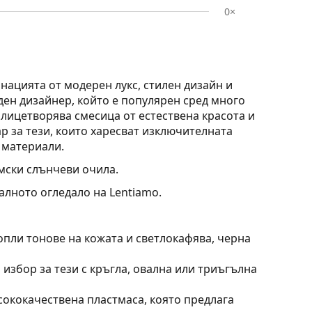
0×
нацията от модерен лукс, стилен дизайн и
ден дизайнер, който е популярен сред много
лицетворява смесица от естествена красота и
р за тези, които харесват изключителната
 материали.
мски слънчеви очила.
алното огледало на Lentiamo.
опли тонове на кожата и светлокафява, черна
 избор за тези с кръгла, овална или триъгълна
сококачествена пластмаса, която предлага