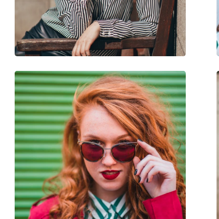
Тегло:
220 гр.
Регулируеми подложки за нос:
Не
Флексибилни панти:
Не
Аксесоари
Кутия:
Да
Кърпичка за почистване:
Да
Други
Пол:
Дамски
Категория:
Слънчеви очила
Марка:
Michael Kors
Предназначение:
Мода
Код:
MK2182U 300613 5