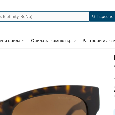
Търсене
еви очила
Очила за компютър
Разтвори и акс