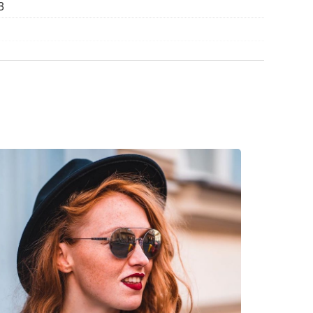
3
торбичка от плат вместо с кърпа.
а откриете повече модели от популярни марки.