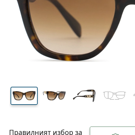
135 mm
Ширина
Ширин
на стъкл
46 mm
55 mm
Височина на стъклото
Ширина на стъклото
Правилният избор за