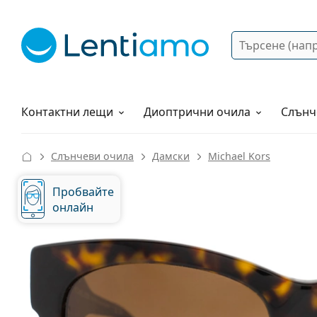
Търсене
Вход
Web навигация
Разтвори
Как да поръчам?
Контактни лещи
Диоптрични очила
Слънч
Слънчеви очила
Дамски
Michael Kors
Пробвайте
онлайн