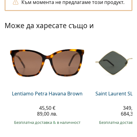
Gucci
Към момента не предлагаме този продукт.
Всички разтвори
На лин
Всички марки
Persol
Може да харесате също и
Prada
Всички марки
Lentiamo Petra Havana Brown
Saint Laurent SL 
45,50 €
349,9
89,00 лв.
684,30 
Безплатна доставка
&
в наличност
Безплатна доставк