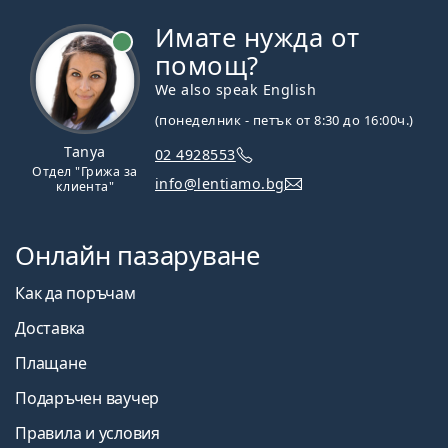
Имате нужда от
На линия
помощ?
We also speak English
(понеделник - петък от 8:30 до 16:00ч.)
Tanya
02 4928553
Отдел "Грижа за
info@lentiamo.bg
клиента"
Онлайн пазаруване
Как да поръчам
Доставка
Плащане
Подаръчен ваучер
Правила и условия