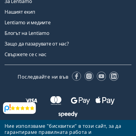
За Lentiamo
Нашият екип
Lentiamo и медиите
Блогът на Lentiamo
Защо да пазарувате от нас?
Свържете се с нас
Facebook
Instagram
YouTube
Linked
Последвайте ни във
Прегледи
Ние използваме "бисквитки" в този сайт, за да
Назад към началната страница
Нагоре
гарантираме правилната работа и