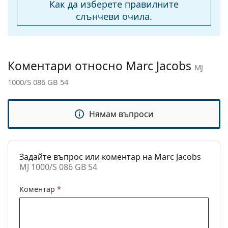
Регулируеми
Не
Как да изберете правилните
подложки за нос:
слънчеви очила.
Флексибилни
Не
панти:
Аксесоари
Коментари относно Marc Jacobs
MJ
Кутия:
Да
1000/S 086 GB 54
Кърпичка за
Да
почистване:
Нямам въпроси
Други
Пол:
Дамски
Категория:
Слънчеви очила
Задайте въпрос или коментар на Marc Jacobs
MJ 1000/S 086 GB 54
Марка:
Marc Jacobs
Предназначение:
Мода
Коментар
*
Код:
MJ 1000/S 086 GB 54