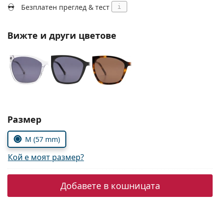
Persol
Безплатен преглед & тест
i
Prada
Вижте и други цветове
Всички марки
Изберете параметри
Размер
M (57 mm)
Кой е моят размер?
Добавете в кошницата