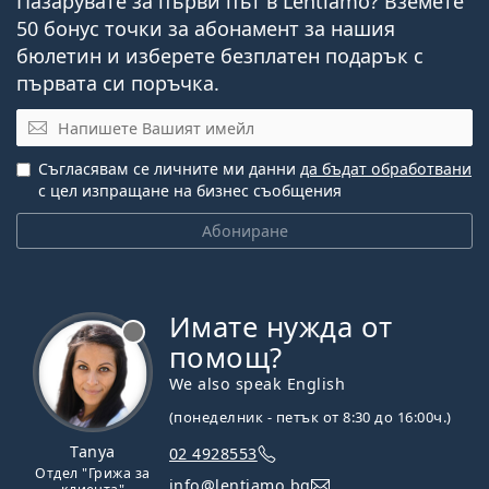
Пазарувате за първи път в Lentiamo? Вземете
50 бонус точки за абонамент за нашия
бюлетин и изберете безплатен подарък с
първата си поръчка.
Имейл
Съгласявам се личните ми данни
да бъдат обработвани
с цел изпращане на бизнес съобщения
Абониране
Имате нужда от
Извън линия
помощ?
We also speak English
(понеделник - петък от 8:30 до 16:00ч.)
Tanya
02 4928553
Отдел "Грижа за
info@lentiamo.bg