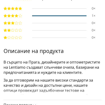
0×
1×
0×
0×
0×
Описание на продукта
В сърцето на Прага, дизайнерите и оптометристите
на Lentiamo създават слънчеви очила, базирани на
предпочитанията и нуждите на клиентите.
За да отговорим на нашите високи стандарти за
качество и дизайн на достъпни цени, нашите
оптици провеждат задълбочени тестове на
рамките. Използваме
ултралек материал
, който
осигурява удобство и перфектно прилягане на