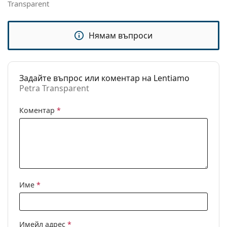
Transparent
Кърпичка за
Да
почистване:
Нямам въпроси
Други
Пол:
Дамски
Категория:
Слънчеви очила
Задайте въпрос или коментар на Lentiamo
Petra Transparent
Марка:
Lentiamo
Предназначение:
Мода
Коментар
*
Код:
Petra Transparent
С възможност за
Не
диоптри:
Име
*
Имейл адрес
*