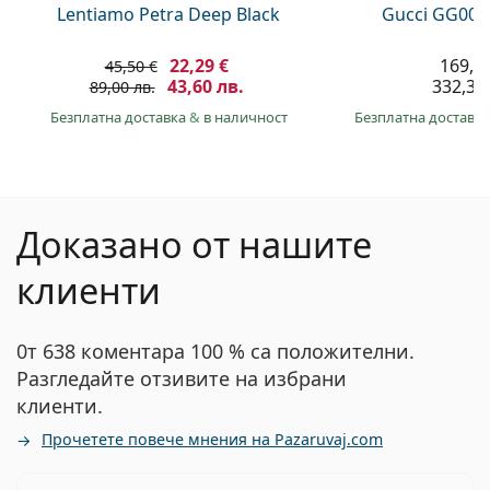
Lentiamo Petra Deep Black
Gucci GG002
22,29 €
169,9
45,50 €
43,60 лв.
332,30 
89,00 лв.
Безплатна доставка
&
в наличност
Безплатна доставк
Доказано от нашите
клиенти
0т 638 коментара 100 % са положителни.
Разгледайте отзивите на избрани
клиенти.
Прочетете повече мнения на Pazaruvaj.com