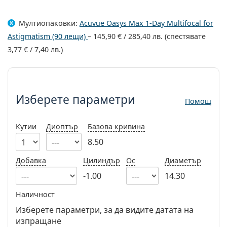
Persol
Мултиопаковки:
Acuvue Oasys Max 1-Day Multifocal for
Prada
Astigmatism (90 лещи)
–
145,90 €
/
285,40 лв.
(спестявате
Всички марки
3,77 €
/
7,40 лв.
)
Изберете параметри
Изберете параметри
Помощ
Кутии
Диоптър
Базова кривина
8.50
Добавка
Цилиндър
Ос
Диаметър
-1.00
14.30
Наличност
Изберете параметри, за да видите датата на
изпращане