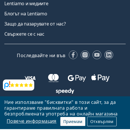
Lentiamo и медиите
Блогът на Lentiamo
Защо да пазарувате от нас?
Свържете се с нас
Facebook
Instagram
YouTube
Linked
Последвайте ни във
Прегледи
Ние използваме "бисквитки" в този сайт, за да
Назад към началната страница
Нагоре
гарантираме правилната работа и
безпроблмената употреба на онлайн магазина
Lentiamo.bg е собственост и се управлява от Lentiamo s.r.o.,
Република Чехия
Тук сме за вас в продължение на 18 години.
Повече информация
Приемам
Отхвърлям