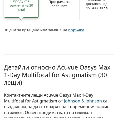
продукт в
Програма за
доставка над
рамките на 30
лоялност
15.34 €/ 30 лв
дни!
30 дни за връщане или замяна на
поръчка
Детайли относно Acuvue Oasys Max
1-Day Multifocal for Astigmatism (30
лещи)
Контактните лещи Acuvue Oasys Max 1-Day
Multifocal for Astigmatism от
Johnson & Johnson
са
създадени, за да отговарят на съвременния начин
на живот. Освен предимствата на силикон-