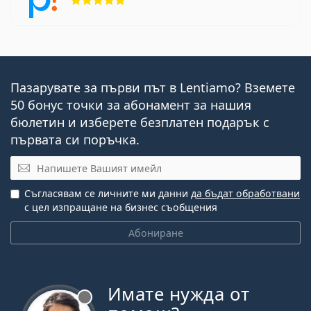
пресбиопия (включително с миопия и
хиперметропия).
Хора, които предпочитат удобството на
еднодневните контактни лещи
.
Хора, които предпочитат ежедневен режим на
носене.
Пазарувате за първи път в Lentiamo? Вземете
50 бонус точки за абонамент за нашия
Често задавани въпроси
бюлетин и изберете безплатен подарък с
първата си поръчка.
Имейл
Колко време могат да се носят Acuvue Oasys
Max 1-Day Multifocal for Astigmatism?
Съгласявам се личните ми данни
да бъдат обработвани
с цел изпращане на бизнес съобщения
Може ли да се спи с Acuvue Oasys Max 1-Day
Абониране
Multifocal for Astigmatism?
Това е медицинско устройство. Прочетете
инструкциите преди употреба.
Имате нужда от
Извън линия