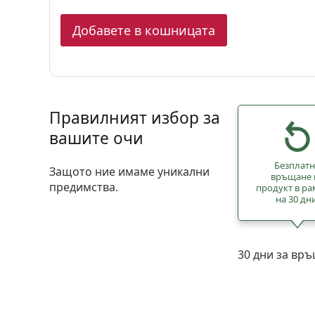
Добавете в кошницата
Правилният избор за
вашите очи
Безплат
Защото ние имаме уникални
връщане 
предимства.
продукт в ра
на 30 дн
30 дни за вр