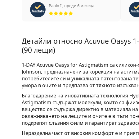
Paolo I.
,
преди 6 месеца
Рейтинг 5 от 5
Детайли относно Acuvue Oasys 1-
(90 лещи)
1-DAY Acuvue Oasys for Astigmatism са силико
Johnson, предназначени за корекция на астигм
потребителите си и уникалната патентована те
умора в очите и предпазва от тяхното изсъхван
Благодарение на иновативната технология Hydr
Astigmatism съдържат молекули, които са фии
вещество се съдържа директно в материала на 
овлажняването на лещите и очите е в пъти по-
подкрепят слъзния филм и гарантират здравос
Неразделна част от високия комфорт е и прият