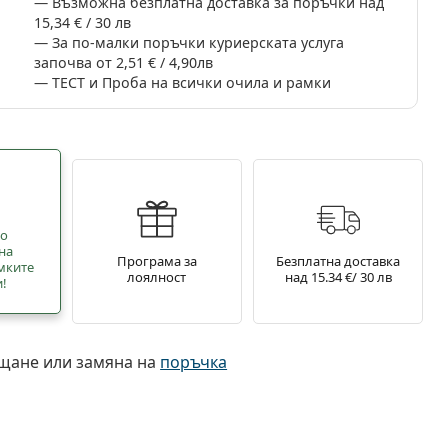
Възможна безплатна доставка за поръчки над
15,34 € / 30 лв
За по-малки поръчки куриерската услуга
започва от 2,51 € / 4,90лв
ТЕСТ и Проба на всички очила и рамки
но
на
Програма за
Безплатна доставка
мките
лоялност
над 15.34 €/ 30 лв
и!
ъщане или замяна на
поръчка