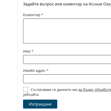
Опаковка
Задайте въпрос или коментар на Acuvue Oasy
Производител:
Johnson & Joh
Коментар
*
Лещи в кутия:
90
Тегло:
258 гр.
Други
Категория:
Еднодневни 
Торични конт
Име
*
Силикон-хидр
Контактни л
Имейл адрес
*
Съгласявам се данните ми
да бъдат обработ
уебсайта
Изпращане