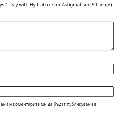
s 1-Day with HydraLuxe for Astigmatism (90 лещи)
nson
лещи
актни лещи
огелови
ещи
вани
и коментарите ми да бъдат публикувани в