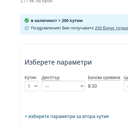
2,17 лв.
на брой
в наличност
> 200 кутии
Поздравления! Вие получавате
250 бонус точк
Изберете параметри
Изберете параметри
Кутии
Диоптър
Базова кривина
Ц
8.50
+ изберете параметри за втора кутия