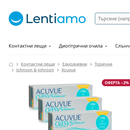
Търсене
Вход
Web навигация
Разтвори
Как да поръчам?
Контактни лещи
Диоптрични очила
Слънч
Контактни лещи
Еднодневни
Торични
Johnson & Johnson
Acuvue
ОФЕРТА −2%