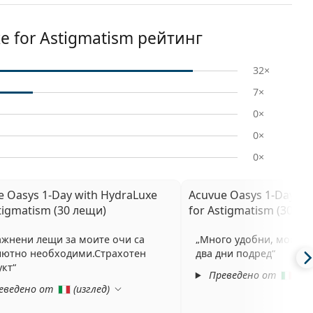
e for Astigmatism рейтинг
32×
7×
0×
0×
0×
e Oasys 1-Day with HydraLuxe
Acuvue Oasys 1-Day wi
tigmatism (30 лещи)
for Astigmatism (30 ле
жнени лещи за моите очи са
Много удобни, мога да
лютно необходими.Страхотен
два дни подред
укт
Преведено от
(
из
еведено от
(
изглед
)