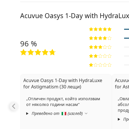
Acuvue Oasys 1-Day with HydraLux
96 %
Acuvue Oasys 1-Day with HydraLuxe
Acuvu
for Astigmatism (30 лещи)
for As
Отличен продукт, който използвам
Овла
от няколко години насам
абсо
прод
Преведено от
(
изглед
)
Пр