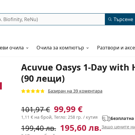
Търсене
еви очила
Очила за компютър
Разтвори и акс
Acuvue Oasys 1-Day with 
(90 лещи)
Базиран на 39 коментара
99,99 €
101,97 €
1,11 €
на брой, Тегло: 258 гр. / кутия
Безплатна
195,60 лв.
199,40 лв.
Защо цените ни