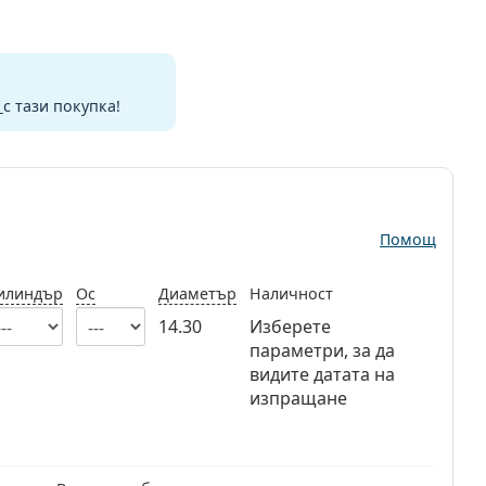
и
с тази покупка!
Помощ
илиндър
Ос
Диаметър
Наличност
14.30
Изберете
параметри, за да
видите датата на
изпращане