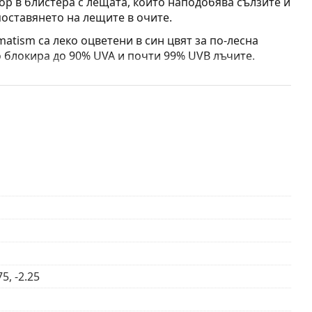
ор в блистера с лещата, който наподобява сълзите и
поставянето на лещите в очите.
matism са леко оцветени в син цвят за по-лесна
 блокира до 90% UVA и почти 99% UVB лъчите.
итата на роговицата от опасните ултравиолетови
 част на окото, затова комбинацията от контактни
за пълна защита от ултравиолетовите лъчи.
рукциите преди употреба.
75, -2.25