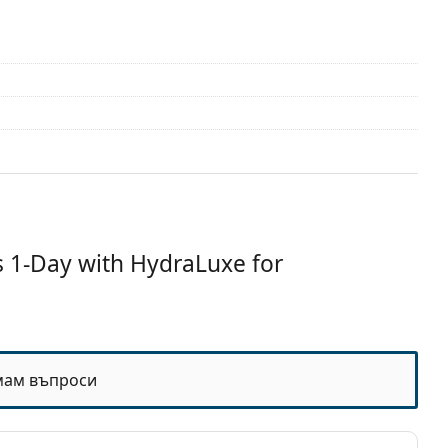
1-Day with HydraLuxe for
 месеца
мам въпроси