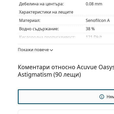
Дебелина на центъра:
0.08 mm
Характеристики на лещите
Материал:
Senofilcon A
Водно съдържание:
38 %
Кислородна пропускливост:
121 Dk/t
UV филтър:
Да
Покажи повече
Силикон-хидрогел:
Да
Употреба
Коментари относно Acuvue Oasys 
Срок на годност:
Най-малко 35
Astigmatism (90 лещи)
Леко оцветени за по-лесна
Да
манипулация:
Може да се спи с лещите:
Не
Ня
Индикатор за предна и задна
Не
част: