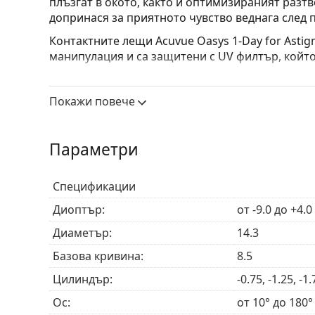
плъзгат в окото, както и оптимизираният разтв
допринася за приятното чувство веднага след 
Контактните лещи Acuvue Oasys 1-Day for Astig
манипулация и са защитени с UV филтър, който
UV филтърът в контактните лещи повишава защ
лъчи. Въпреки това, лещите не покриват цялата
Покажи повече
лещи с UV филтър и
слънчеви очила
е идеална 
Това е медицинско устройство. Прочетете инст
Параметри
Спецификации
Диоптър:
от -9.0 до +4.0
Диаметър:
14.3
Базова кривина:
8.5
Цилиндър:
-0.75, -1.25, -1.
Ос:
от 10° до 180°