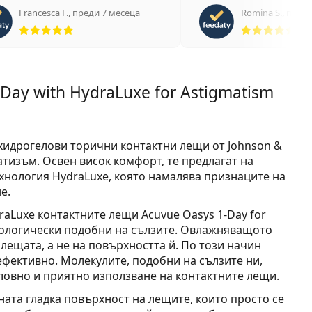
Francesca F.
,
преди 7 месеца
Romina S.
,
преди
Рейтинг 5 от 5
Рей
Day with HydraLuxe for Astigmatism
н-хидрогелови торични контактни лещи от Johnson &
атизъм. Освен висок комфорт, те предлагат на
хнология HydraLuxe, която намалява признаците на
е.
aLuxe контактните лещи Acuvue Oasys 1-Day for
зологически подобни на сълзите. Овлажняващото
лещата, а не на повърхността й. По този начин
ефективно. Молекулите, подобни на сълзите ни,
ловно и приятно използване на контактните лещи.
ната гладка повърхност на лещите, които просто се