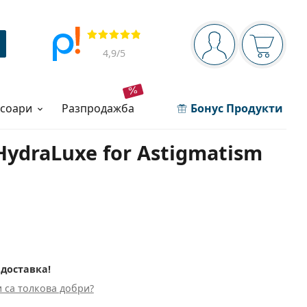
Navigation panel
Прегледи
Вие сте вписани 
Кошница
4,9
/5
есоари
разпродажба
Бонус Продукти
HydraLuxe for Astigmatism
 доставка!
 са толкова добри?