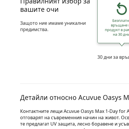
Правилният избор за
вашите очи
Безплат
Защото ние имаме уникални
връщане 
предимства.
продукт в ра
на 30 дн
30 дни за вр
Детайли относно Acuvue Oasys Ma
Контактните лещи Acuvue Oasys Max 1-Day for 
отговарят на съвременния начин на живот. Ос
те предлагат UV защита, лесно боравене и усъ