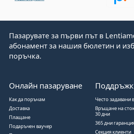
Пазарувате за първи път в Lentiam
абонамент за нашия бюлетин и изб
поръчка.
Онлайн пазаруване
Поддръжк
Как да поръчам
Често задавани 
Доставка
Връщане на сток
30 дни
Плащане
365 дни гаранци
Подаръчен ваучер
Секция клиенти