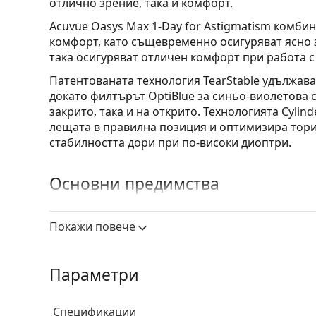
отлично зрение, така и комфорт.
Acuvue Oasys Max 1-Day for Astigmatism комби
комфорт, като същевременно осигуряват ясно 
така осигуряват отличен комфорт при работа с
Патентованата технология TearStable удължава
докато филтърът OptiBlue за синьо-виолетова 
закрито, така и на открито. Технологията Cylind
лещата в правилна позиция и оптимизира тори
стабилността дори при по-високи диоптри.
Основни предимства
Тези еднодневни
Acuvue
лещи от надеждната се
Покажи повече
предимства, включително:
По-здрави очи
– модерният силикон-хидроге
Параметри
достига до роговицата, подпомагайки здрав
Комфорт през целия ден
– технологията Tea
овлажняващия агент в и върху повърхността
Спецификации