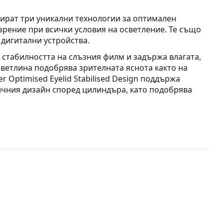
нират три уникални технологии за оптимален
зрение при всички условия на осветление. Те също
 дигитални устройства.
 стабилността на слъзния филм и задържа влагата,
светлина подобрява зрителната яснота както на
er Optimised Eyelid Stabilised Design поддържа
чния дизайн според цилиндъра, като подобрява
рия Acuvue Oasys предлагат множество
лен материал позволява повече кислород да
ето на очите и оптималната влажност.
rStable подпомага разпределението на
 на лещата за целодневен комфорт.