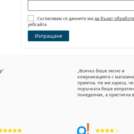
Съгласявам се данните ми
да бъдат обработ
уебсайта
Изпращане
ер
Всичко беше лесно и
комуникацията с магазин
приятна. Не ми хареса, че
поръчката беше изпратен
понеделник, а пристигна в
Рейтинг 5 от 5
Рейтин