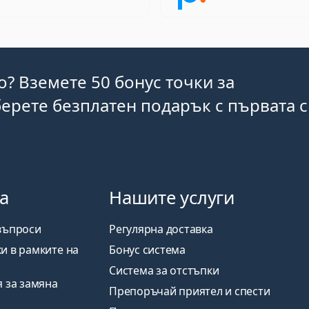
o? Вземете 50 бонус точки за
ерете безплатен подарък с първата 
а
Нашите услуги
въпроси
Регулярна доставка
и в рамките на
Бонус система
Система за отстъпки
я за замяна
Препоръчай приятел и спести