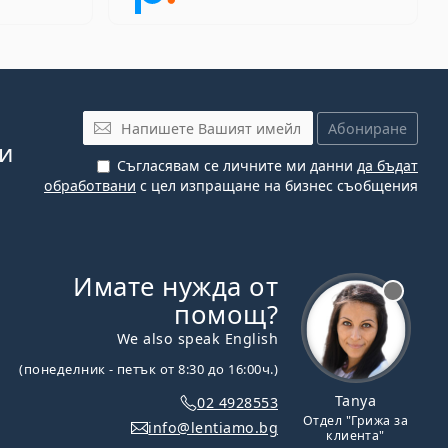
Имейл
Абониране
си
Съгласявам се личните ми данни
да бъдат
обработвани
с цел изпращане на бизнес съобщения
Имате нужда от
Извън линия
помощ?
We also speak English
(понеделник - петък от 8:30 до 16:00ч.)
Tanya
02 4928553
Отдел "Грижа за
info@lentiamo.bg
клиента"