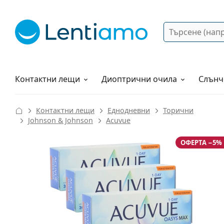
Търсене
Вход
Web навигация
Разтвори
Как да поръчам?
Контактни лещи
Диоптрични очила
Слънч
Контактни лещи
Еднодневни
Торични
Johnson & Johnson
Acuvue
ОФЕРТА −5%