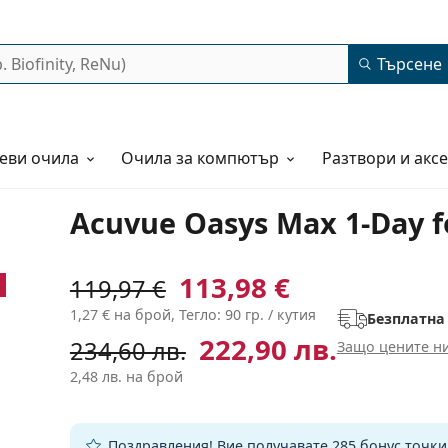
Търсене
еви очила
Очила за компютър
Разтвори и акс
Acuvue Oasys Max 1-Day f
113,98 €
119,97 €
1,27 €
на брой, Тегло: 90 гр. / кутия
Безплатна
222,90 лв.
234,60 лв.
Защо цените ни
2,48 лв.
на брой
Поздравления! Вие получавате
285 бонус точк