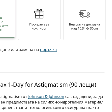
но
на
Програма за
Безплатна доставка
мките
лоялност
над 15.34 €/ 30 лв
и!
ъщане или замяна на
поръчка
x 1-Day for Astigmatism (90 лещи)
Astigmatism от
Johnson & Johnson
са създадени, за да
вен предимствата на силикон-хидрогелния материал,
вършенствани технологии, които осигуряват както