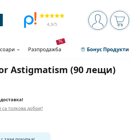
Navigation panel
Прегледи
Вие сте вписани 
Кошница
4,9
/5
есоари
разпродажба
Бонус Продукти
or Astigmatism (90 лещи)
 доставка!
 са толкова добри?
и
с тази покупка!