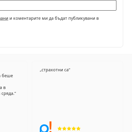
вани
и коментарите ми да бъдат публикувани в
страхотни са
а беше
а в
 сряда.
г 4 от 5
Рейтинг 5 от 5