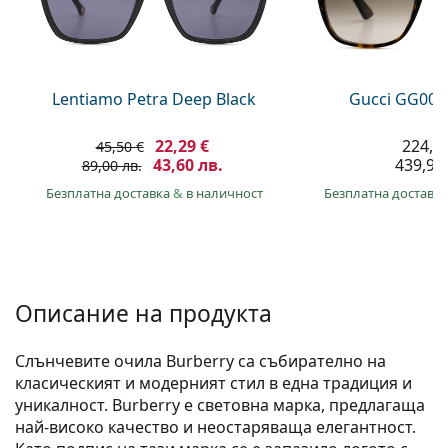
Persol
Prada
Всички марки
Lentiamo Petra Deep Black
Gucci GG002
22,29 €
224,9
45,50 €
43,60 лв.
439,90 
89,00 лв.
Безплатна доставка
&
в наличност
Безплатна доставк
Описание на продукта
Слънчевите очила Burberry са събирателно на
класическият и модерният стил в една традиция и
уникалност. Burberry е световна марка, предлагаща
най-високо качество и неостаряваща елегантност.