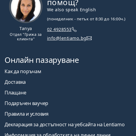
помощ?
We also speak English
(понеделник - петък от 8:30 до 16:00ч.)
Tanya
02 4928553
Отдел "Грижа за
info@lentiamo.bg
клиента"
Онлайн пазаруване
Как да поръчам
Доставка
Плащане
Подаръчен ваучер
Правила и условия
Декларация за достъпност на уебсайта на Lentiamo
Информация за обработката на лични данни