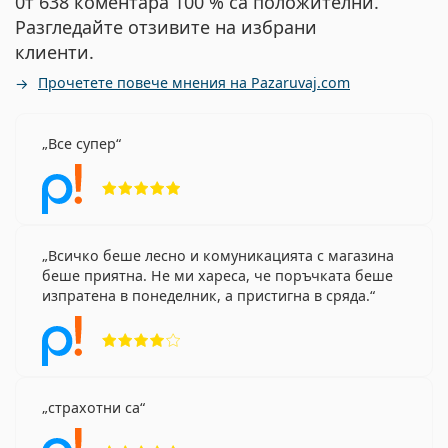
0т 638 коментара 100 % са положителни.
Разгледайте отзивите на избрани
клиенти.
Прочетете повече мнения на Pazaruvaj.com
Все супер
Рейтинг 5 от 5
Всичко беше лесно и комуникацията с магазина
беше приятна. Не ми хареса, че поръчката беше
изпратена в понеделник, а пристигна в сряда.
Рейтинг 4 от 5
страхотни са
Рейтинг 5 от 5