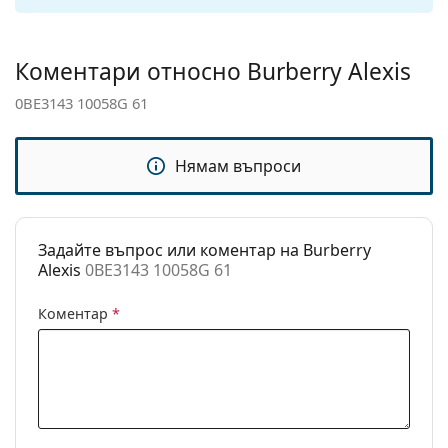
панти:
Аксесоари
Коментари относно Burberry Alexis
Кутия:
Да
0BE3143 10058G 61
Кърпичка за
Да
почистване:
Нямам въпроси
Други
Пол:
Дамски
Категория:
Слънчеви очила
Задайте въпрос или коментар на Burberry
Alexis
0BE3143 10058G 61
Марка:
Burberry
Предназначение:
Мода
Коментар
*
Код:
0BE3143 10058G 61