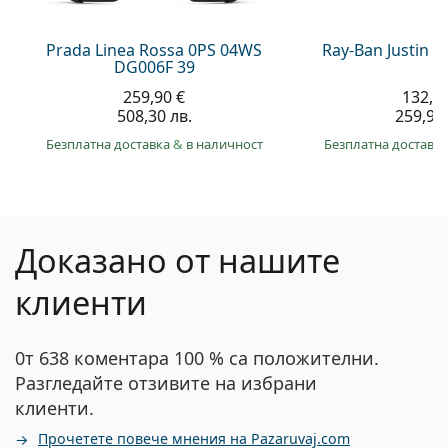
Prada Linea Rossa 0PS 04WS
Ray-Ban Justin 
DG006F 39
259,90 €
132,9
508,30 лв.
259,90 
Безплатна доставка
&
в наличност
Безплатна доставк
Доказано от нашите
клиенти
0т 638 коментара 100 % са положителни.
Разгледайте отзивите на избрани
клиенти.
Прочетете повече мнения на Pazaruvaj.com