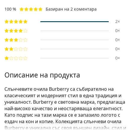
100 %
Базиран на 2 коментара
2×
0×
0×
0×
0×
Описание на продукта
Слънчевите очила Burberry са събирателно на
класическият и модерният стил в една традиция и
уникалност. Burberry е световна марка, предлагаща
най-високо качество и неостаряваща елегантност.
Като подпис на тази марка се е запазило логото с
ездач на кон и копие. Колекцията слънчеви очила
Burberry е уникална със своя външен дизайн, стил и