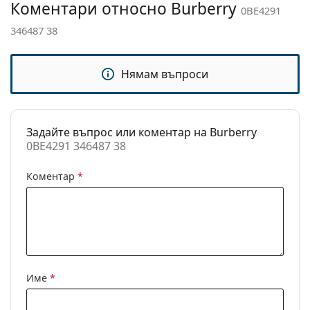
Коментари относно Burberry
0BE4291
Кутия:
Да
346487 38
Кърпичка за
Да
почистване:
Нямам въпроси
Други
Пол:
Мъжки
Категория:
Слънчеви очила
Задайте въпрос или коментар на Burberry
0BE4291 346487 38
Марка:
Burberry
Предназначение:
Мода
Коментар
*
Код:
0BE4291 346487 38
С възможност за
Не
диоптри:
Име
*