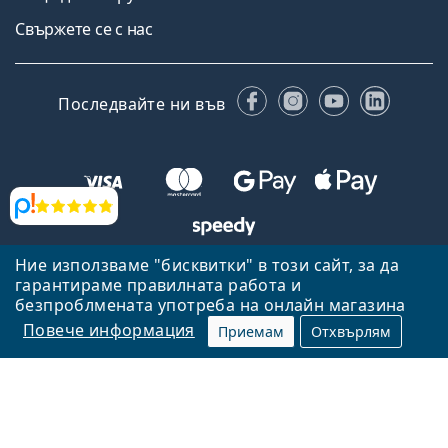
Свържете се с нас
Facebook
Instagram
YouTube
Linked
Последвайте ни във
Прегледи
Ние използваме "бисквитки" в този сайт, за да
Назад към началната страница
Нагоре
гарантираме правилната работа и
безпроблмената употреба на онлайн магазина
Lentiamo.bg е собственост и се управлява от Lentiamo s.r.o.,
Република Чехия
Тук сме за вас в продължение на 18 години.
Повече информация
Приемам
Отхвърлям