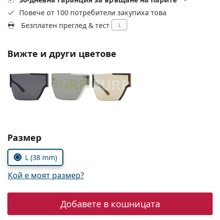
Persol
Повече от 100 потребители закупиха това
Prada
Безплатен преглед & тест
i
Всички марки
Вижте и други цветове
Изберете параметри
Размер
L (38 mm)
Кой е моят размер?
Добавете в кошницата