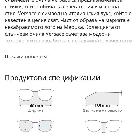
всички, които обичат да елегантния и изтъкнат
стил. Versace е символ на италианския лукс, който е
известен в целия свят. Част от образа на марката е
незабравимото лого на Medusa. Колекцията от
слънчеви очила Versace съчетава модерни
технологии на изработка с ненадминато качество и
луксозен дизайн.
Покажи повече
Versace 0VE 2140 10006G 40
са мъжки слънчеви
очила.
Вижте как изглеждате с тези слънчеви очила с
Продуктови спецификации
виртуалното огледало на Lentiamo.
Слънчеви очила – рамки
Сребристият цвят на рамката перфектно съвпада
140 mm
135 mm
с хладни тонове на кожата и червена, сива, бяла
Ширина
Дължина на рамото
или тъмно руса коса.
Рамките за слънчеви очила тип Pilot
са идеален
избор за тези с квадратна, овална или триъгълна
форма на лицето.
47 mm
40 mm
15 mm