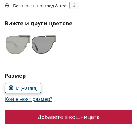
Persol
Безплатен преглед & тест
i
Prada
Вижте и други цветове
Всички марки
Изберете параметри
Размер
M (40 mm)
Кой е моят размер?
Добавете в кошницата