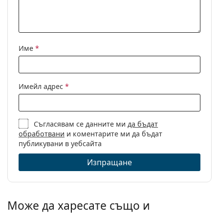
Предназначение:
Мода
Код:
0VE 2140 10006G 40
Име
*
Имейл адрес
*
Съгласявам се данните ми
да бъдат
обработвани
и коментарите ми да бъдат
публикувани в уебсайта
Изпращане
Може да харесате също и