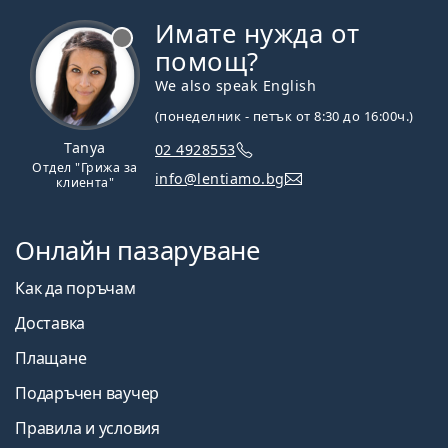
Имате нужда от
Извън линия
помощ?
We also speak English
(понеделник - петък от 8:30 до 16:00ч.)
Tanya
02 4928553
Отдел "Грижа за
info@lentiamo.bg
клиента"
Онлайн пазаруване
Как да поръчам
Доставка
Плащане
Подаръчен ваучер
Правила и условия