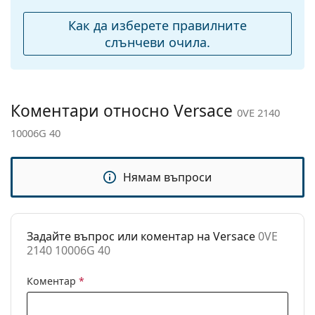
моста:
доставяни с торбичка от плат вместо с кърпа.
Как да изберете правилните
Разгледайте пълната ни гама
Тегло:
350 гр.
слънчеви очила
, за да
слънчеви очила.
откриете повече модели от популярни марки.
Регулируеми
Да
подложки за нос:
Флексибилни
Не
Коментари относно Versace
0VE 2140
панти:
10006G 40
Аксесоари
Кутия:
Да
Нямам въпроси
Кърпичка за
Да
почистване:
Други
Задайте въпрос или коментар на Versace
0VE
Пол:
Мъжки
2140 10006G 40
Категория:
Слънчеви очила
Коментар
*
Марка:
Versace