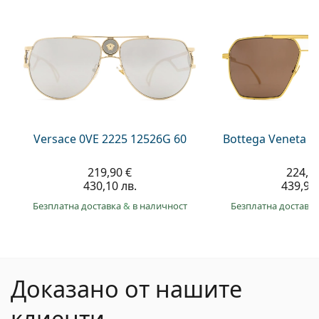
Versace 0VE 2225 12526G 60
Bottega Veneta B
219,90 €
224,9
430,10 лв.
439,90 
Безплатна доставка
&
в наличност
Безплатна доставк
Доказано от нашите
клиенти