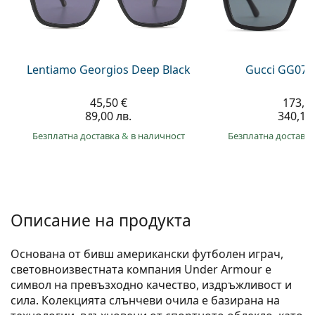
Persol
Prada
Всички марки
Lentiamo Georgios Deep Black
Gucci GG074
45,50 €
173,9
89,00 лв.
340,10 
Безплатна доставка
&
в наличност
Безплатна доставк
Описание на продукта
Основана от бивш американски футболен играч,
световноизвестната компания Under Armour е
символ на превъзходно качество, издръжливост и
сила. Колекцията слънчеви очила е базирана на