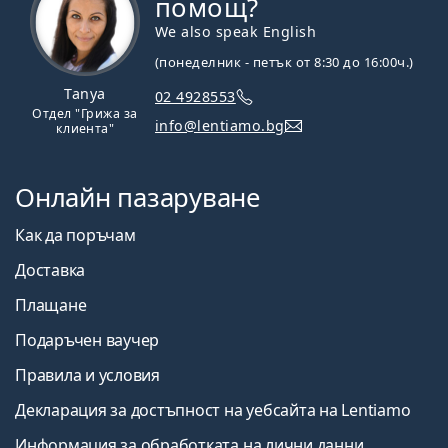
помощ?
We also speak English
(понеделник - петък от 8:30 до 16:00ч.)
Tanya
02 4928553
Отдел "Грижа за
info@lentiamo.bg
клиента"
Онлайн пазаруване
Как да поръчам
Доставка
Плащане
Подаръчен ваучер
Правила и условия
Декларация за достъпност на уебсайта на Lentiamo
Информация за обработката на лични данни