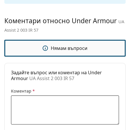
панти:
Аксесоари
Коментари относно Under Armour
UA
Кутия:
Да
Assist 2 003 IR 57
Кърпичка за
Да
почистване:
Нямам въпроси
Други
Пол:
Unisex
Категория:
Слънчеви очила
Задайте въпрос или коментар на Under
Armour
UA Assist 2 003 IR 57
Марка:
Under Armour
Предназначение:
Мода
Коментар
*
Код:
UA Assist 2 003 IR 57