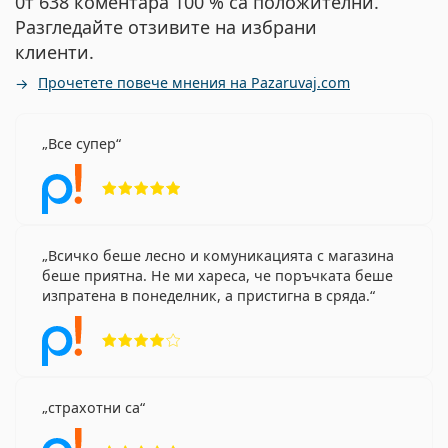
0т 638 коментара 100 % са положителни.
Разгледайте отзивите на избрани
клиенти.
Прочетете повече мнения на Pazaruvaj.com
Все супер
Рейтинг 5 от 5
Всичко беше лесно и комуникацията с магазина
беше приятна. Не ми хареса, че поръчката беше
изпратена в понеделник, а пристигна в сряда.
Рейтинг 4 от 5
страхотни са
Рейтинг 5 от 5