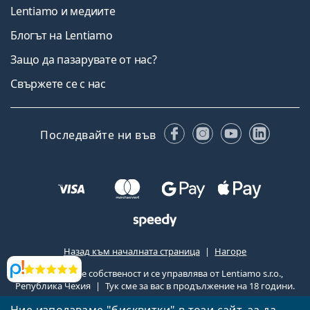
Lentiamo и медиите
Блогът на Lentiamo
Защо да пазарувате от нас?
Свържете се с нас
Facebook
Instagram
YouTube
Linked
Последвайте ни във
Назад към началната страница
Нагоре
Lentiamo.bg е собственост и се управлява от Lentiamo s.r.o.,
Прегледи
Република Чехия
Тук сме за вас в продължение на 18 години.